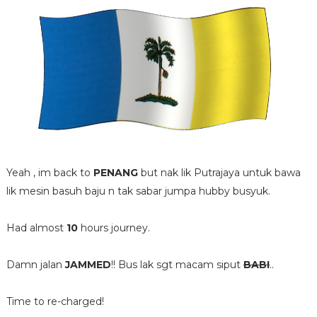
Yeah , im back to
PENANG
but nak lik Putrajaya untuk bawa
lik mesin basuh baju n tak sabar jumpa hubby busyuk.
Had almost
10
hours journey.
Damn jalan
JAMMED
!! Bus lak sgt macam siput
BABI
..
Time to re-charged!