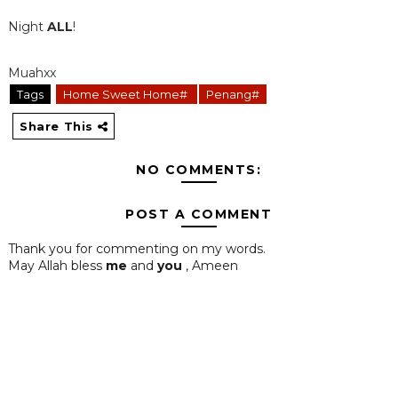
Night
ALL
!
Muahxx
Tags
Home Sweet Home#
Penang#
Share This
NO COMMENTS:
POST A COMMENT
Thank you for commenting on my words.
May Allah bless
me
and
you
, Ameen