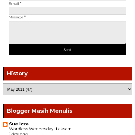
Email
*
Message
*
History
Blogger Masih Menulis
Sue Izza
Wordless Wednesday : Laksam
1 day ago