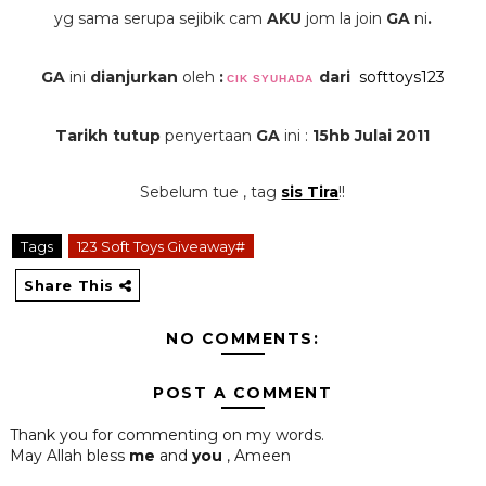
yg sama serupa sejibik cam
AKU
jom la join
GA
ni
.
GA
ini
dianjurkan
oleh
:
dari
softtoys123
CIK SYUHADA
Tarikh tutup
penyertaan
GA
ini :
15hb Julai 2011
Sebelum tue , tag
sis Tira
!!
Tags
123 Soft Toys Giveaway#
Share This
NO COMMENTS:
POST A COMMENT
Thank you for commenting on my words.
May Allah bless
me
and
you
, Ameen