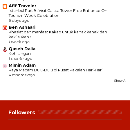
Afif Traveler
Istanbul Part 9 : Visit Galata Tower Free Entrance On
Tourism Week Celebration
6 days ago
Ben Ashaari
Khasiat dan manfaat Kakao untuk kanak kanak dan
kaki sukan !
1 week ago
Qaseh Dalia
Kehilangan
1 month ago
Mimin Adam
Raya Macam Dulu-Dulu di Pusat Pakaian Hari-Hari
4 months ago
Show All
Followers