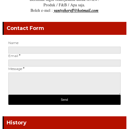
Produk / F&B / Apa saja.
Boleh e-mel :
yantysheryff@hotmail.com
Contact Form
Name
Email
*
Message
*
History