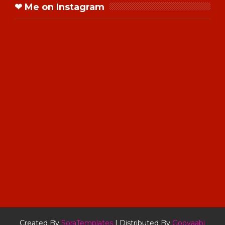
❤ Me on Instagram
Created By
SoraTemplates
| Distributed By
Gooyaabi