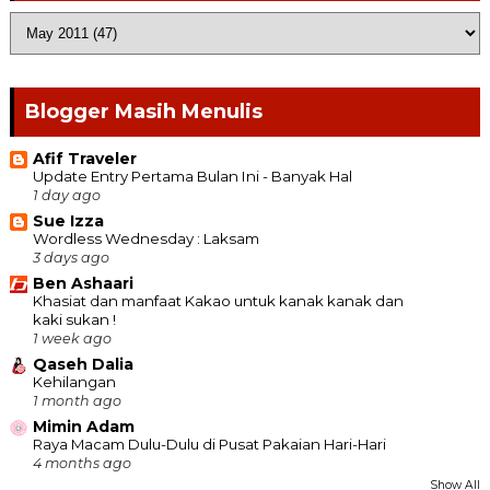
Blogger Masih Menulis
Afif Traveler
Update Entry Pertama Bulan Ini - Banyak Hal
1 day ago
Sue Izza
Wordless Wednesday : Laksam
3 days ago
Ben Ashaari
Khasiat dan manfaat Kakao untuk kanak kanak dan
kaki sukan !
1 week ago
Qaseh Dalia
Kehilangan
1 month ago
Mimin Adam
Raya Macam Dulu-Dulu di Pusat Pakaian Hari-Hari
4 months ago
Show All