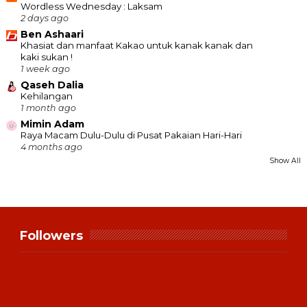
Wordless Wednesday : Laksam
2 days ago
Ben Ashaari
Khasiat dan manfaat Kakao untuk kanak kanak dan
kaki sukan !
1 week ago
Qaseh Dalia
Kehilangan
1 month ago
Mimin Adam
Raya Macam Dulu-Dulu di Pusat Pakaian Hari-Hari
4 months ago
Show All
Followers