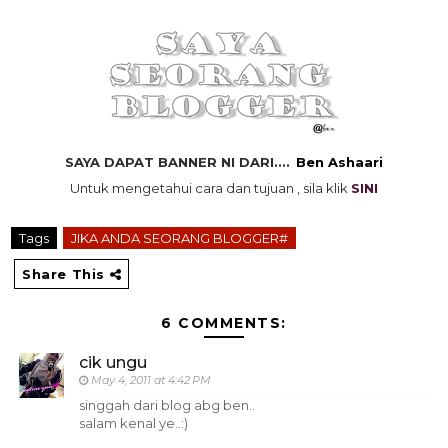
SAYA DAPAT BANNER NI DARI....
Ben Ashaari
Untuk mengetahui cara dan tujuan
,
sila klik
SINI
Tags
JIKA ANDA SEORANG BLOGGER#
Share This
6 COMMENTS:
cik ungu
May 4, 2011 at 4:42 PM
singgah dari blog abg ben..
salam kenal ye..:)