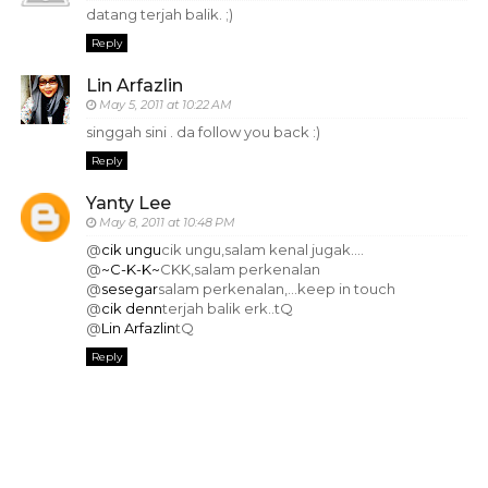
datang terjah balik. ;)
Reply
Lin Arfazlin
May 5, 2011 at 10:22 AM
singgah sini . da follow you back :)
Reply
Yanty Lee
May 8, 2011 at 10:48 PM
@
cik ungu
cik ungu,salam kenal jugak....
@
~C-K-K~
CKK,salam perkenalan
@
sesegar
salam perkenalan,...keep in touch
@
cik denn
terjah balik erk..tQ
@
Lin Arfazlin
tQ
Reply