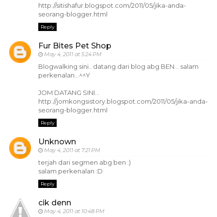
http://sitishafur.blogspot.com/2011/05/jika-anda-
seorang-blogger.html
Reply
Fur Bites Pet Shop
May 4, 2011 at 5:24 PM
Blogwalking sini.. datang dari blog abg BEN... salam
perkenalan...^^Y
JOM DATANG SINI...
http://jomkongsistory.blogspot.com/2011/05/jika-anda-
seorang-blogger.html
Reply
Unknown
May 4, 2011 at 7:21 PM
terjah dari segmen abg ben :)
salam perkenalan :D
Reply
cik denn
May 4, 2011 at 10:48 PM