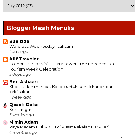
Blogger Masih Menulis
Sue Izza
Wordless Wednesday : Laksam
1 day ago
Afif Traveler
Istanbul Part 9 : Visit Galata Tower Free Entrance On
Tourism Week Celebration
5 days ago
Ben Ashaari
Khasiat dan manfaat Kakao untuk kanak kanak dan
kaki sukan !
1 week ago
Qaseh Dalia
Kehilangan
5 weeks ago
Mimin Adam
Raya Macam Dulu-Dulu di Pusat Pakaian Hari-Hari
4 months ago