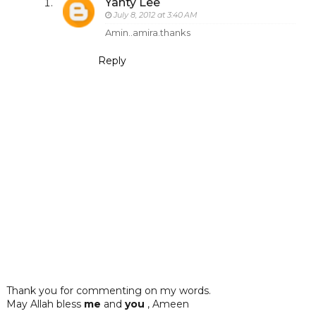
Yanty Lee
July 8, 2012 at 3:40 AM
Amin..amira.thanks
Reply
Thank you for commenting on my words.
May Allah bless
me
and
you
, Ameen