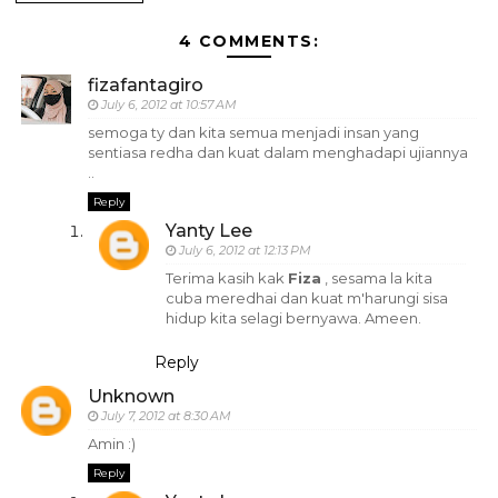
4 COMMENTS:
fizafantagiro
July 6, 2012 at 10:57 AM
semoga ty dan kita semua menjadi insan yang
sentiasa redha dan kuat dalam menghadapi ujiannya
..
Reply
Yanty Lee
July 6, 2012 at 12:13 PM
Terima kasih kak
Fiza
, sesama la kita
cuba meredhai dan kuat m'harungi sisa
hidup kita selagi bernyawa. Ameen.
Reply
Unknown
July 7, 2012 at 8:30 AM
Amin :)
Reply