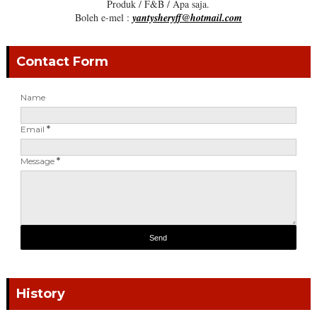
Produk / F&B / Apa saja.
Boleh e-mel :
yantysheryff@hotmail.com
Contact Form
Name
Email
*
Message
*
History