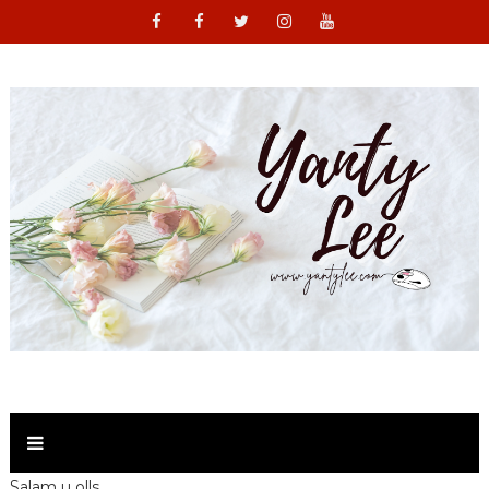
Salam u olls ,