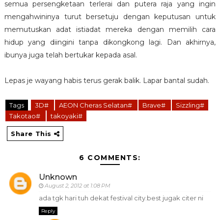
semua persengketaan terlerai dan putera raja yang ingin
mengahwininya turut bersetuju dengan keputusan untuk
memutuskan adat istiadat mereka dengan memilih cara
hidup yang diingini tanpa dikongkong lagi. Dan akhirnya,
ibunya juga telah bertukar kepada asal.
Lepas je wayang habis terus gerak balik. Lapar bantal sudah.
Tags
3D#
AEON Cheras Selatan#
Brave#
Sizzling#
Takotao#
takoyaki#
Share This
6 COMMENTS:
Unknown
August 2, 2012 at 1:08 PM
ada tgk hari tuh dekat festival city.best jugak citer ni
Reply