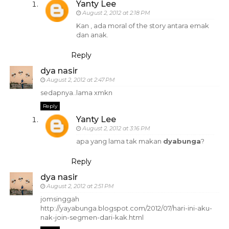
Yanty Lee
August 2, 2012 at 2:18 PM
Kan , ada moral of the story antara emak
dan anak.
Reply
dya nasir
August 2, 2012 at 2:47 PM
sedapnya..lama xmkn
Reply
Yanty Lee
August 2, 2012 at 3:16 PM
apa yang lama tak makan
dyabunga
?
Reply
dya nasir
August 2, 2012 at 2:51 PM
jomsinggah
http://yayabunga.blogspot.com/2012/07/hari-ini-aku-
nak-join-segmen-dari-kak.html