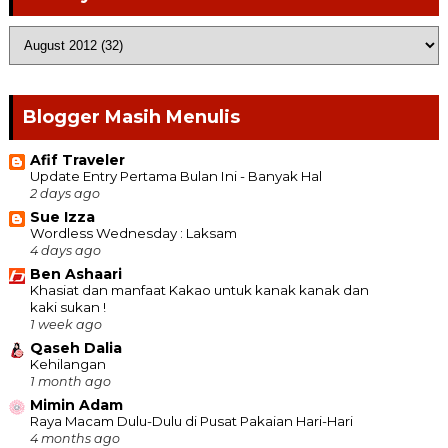
Blogger Masih Menulis
Afif Traveler
Update Entry Pertama Bulan Ini - Banyak Hal
2 days ago
Sue Izza
Wordless Wednesday : Laksam
4 days ago
Ben Ashaari
Khasiat dan manfaat Kakao untuk kanak kanak dan
kaki sukan !
1 week ago
Qaseh Dalia
Kehilangan
1 month ago
Mimin Adam
Raya Macam Dulu-Dulu di Pusat Pakaian Hari-Hari
4 months ago