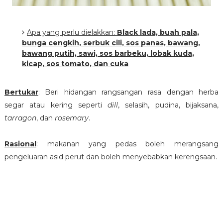
Apa yang perlu dielakkan:
Black lada, buah pala,
bunga cengkih, serbuk cili, sos panas, bawang,
bawang putih, sawi, sos barbeku, lobak kuda,
kicap, sos tomato, dan cuka
Bertukar
: Beri hidangan rangsangan rasa dengan herba
segar atau kering seperti
dill
, selasih, pudina, bijaksana,
tarragon
, dan
rosemary
.
Rasional
: makanan yang pedas boleh merangsang
pengeluaran asid perut dan boleh menyebabkan kerengsaan.