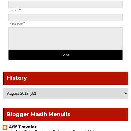
Email
*
Message
*
History
Blogger Masih Menulis
Afif Traveler