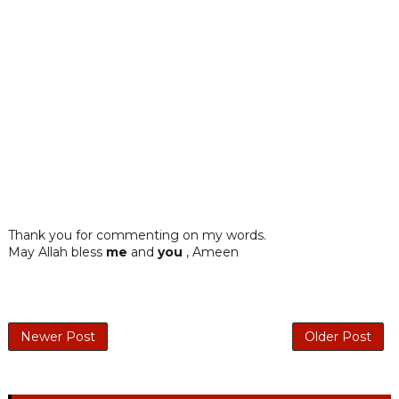
Thank you for commenting on my words.
May Allah bless
me
and
you
, Ameen
Newer Post
Older Post