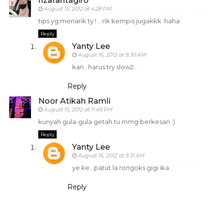
fizafantagiro
August 15, 2012 at 4:28 PM
tips yg menarik ty ! .. nk kempis jugakkk .haha
Reply
Yanty Lee
August 16, 2012 at 9:30 AM
kan...harus try slow2..
Reply
Noor Atikah Ramli
August 15, 2012 at 11:49 PM
kunyah gula-gula getah tu mmg berkesan :)
Reply
Yanty Lee
August 16, 2012 at 9:31 AM
ye ke...patut la rongoks gigi ika..
Reply