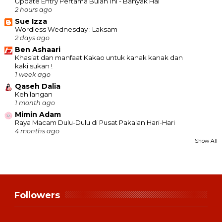
Update Entry Pertama Bulan Ini - Banyak Hal
2 hours ago
Sue Izza
Wordless Wednesday : Laksam
2 days ago
Ben Ashaari
Khasiat dan manfaat Kakao untuk kanak kanak dan
kaki sukan !
1 week ago
Qaseh Dalia
Kehilangan
1 month ago
Mimin Adam
Raya Macam Dulu-Dulu di Pusat Pakaian Hari-Hari
4 months ago
Show All
Followers