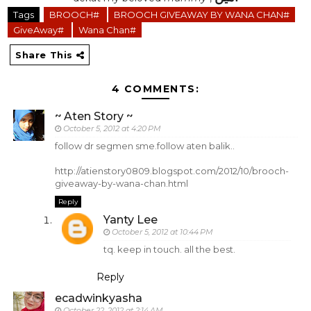
Tags
BROOCH#
BROOCH GIVEAWAY BY WANA CHAN#
GiveAway#
Wana Chan#
Share This
4 COMMENTS:
~ Aten Story ~
October 5, 2012 at 4:20 PM
follow dr segmen sme.follow aten balik..
http://atienstory0809.blogspot.com/2012/10/brooch-
giveaway-by-wana-chan.html
Reply
Yanty Lee
October 5, 2012 at 10:44 PM
tq. keep in touch. all the best.
Reply
ecadwinkyasha
October 22, 2012 at 2:14 AM