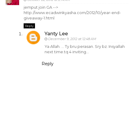
jemput join GA -->
http://www.ecadwinkyasha.com/2012/10/year-end-
giveaway-1.html
Reply
Yanty Lee
December 9, 2012 at 12:48 AM
Ya Allah. ... Ty bru perasan. Sry bz. Insyallah
next time.tq 4 inviting...
Reply