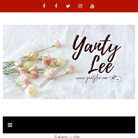
Salam u olls ,