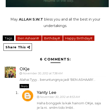
May
ALLAH S.W.T
bless you and all the best in your
undertakings.
Tags
Ben Ashaari#
Birthday#
Happy Birthday#
Share This
6 COMMENTS:
OKje
November 30, 2012 at 7:38 AM
Alahai Tyyy... beruntungnya jadi 'BEN ASHAARI'...
Reply
Yanty Lee
November 30, 2012 at 8:53 AM
Haha bonggek la kak hainom OKje, saja
je la ni.. smlm tido lmbt..