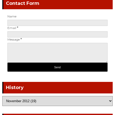
Contact Form
Name
Email
*
Message
*
History