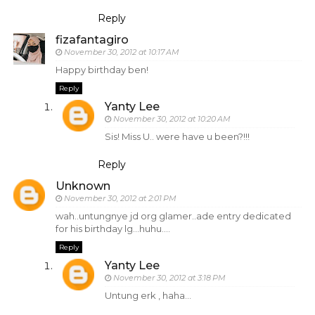
Reply
fizafantagiro
November 30, 2012 at 10:17 AM
Happy birthday ben!
Reply
Yanty Lee
November 30, 2012 at 10:20 AM
Sis! Miss U.. were have u been?!!!
Reply
Unknown
November 30, 2012 at 2:01 PM
wah..untungnye jd org glamer..ade entry dedicated
for his birthday lg...huhu....
Reply
Yanty Lee
November 30, 2012 at 3:18 PM
Untung erk , haha...