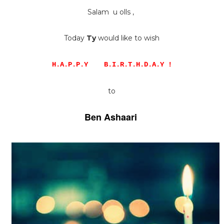
Salam u olls ,
Today
Ty
would like to wish
H.A.P.P.Y B.I.R.T.H.D.A.Y !
to
Ben Ashaari