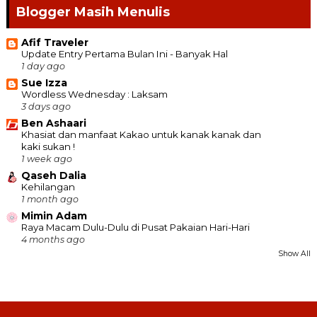
Blogger Masih Menulis
Afif Traveler
Update Entry Pertama Bulan Ini - Banyak Hal
1 day ago
Sue Izza
Wordless Wednesday : Laksam
3 days ago
Ben Ashaari
Khasiat dan manfaat Kakao untuk kanak kanak dan
kaki sukan !
1 week ago
Qaseh Dalia
Kehilangan
1 month ago
Mimin Adam
Raya Macam Dulu-Dulu di Pusat Pakaian Hari-Hari
4 months ago
Show All