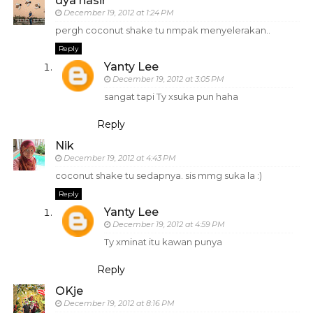
dya nasir
December 19, 2012 at 1:24 PM
pergh coconut shake tu nmpak menyelerakan..
Reply
Yanty Lee
December 19, 2012 at 3:05 PM
sangat tapi Ty xsuka pun haha
Reply
Nik
December 19, 2012 at 4:43 PM
coconut shake tu sedapnya. sis mmg suka la :)
Reply
Yanty Lee
December 19, 2012 at 4:59 PM
Ty xminat itu kawan punya
Reply
OKje
December 19, 2012 at 8:16 PM