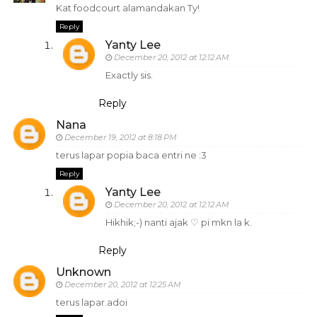
Kat foodcourt alamandakan Ty!
Reply
Yanty Lee
December 20, 2012 at 12:12 AM
Exactly sis.
Reply
Nana
December 19, 2012 at 8:18 PM
terus lapar popia baca entri ne :3
Reply
Yanty Lee
December 20, 2012 at 12:12 AM
Hikhik;-) nanti ajak ♡ pi mkn la k.
Reply
Unknown
December 20, 2012 at 12:25 AM
terus lapar.adoi