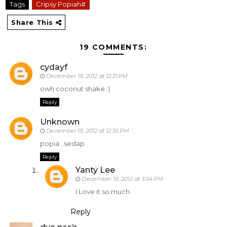
Tags
Cripsy Popiah#
Share This
19 COMMENTS:
cydayf
December 19, 2012 at 12:31 PM
owh coconut shake :)
Reply
Unknown
December 19, 2012 at 12:36 PM
popia ..sedap
Reply
Yanty Lee
December 19, 2012 at 3:04 PM
I Love it so much.
Reply