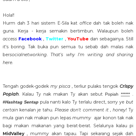
Hola!!
Hurm dah 3 hari sistem E-Sila kat
office
dah tak boleh nak
guna. Kerja - kerja semakin bertimbun. Walaupun boleh
access
Facebook
,
Twitter
,
YouTube
dan sebagainya. Still
it's boring. Tak buka pun semua tu sebab dah malas nak
ber
socialnetworking
.
That's why I'm writing and sharing
here
.
Tengah godek-godek
my pisca
, terliur pulaks tengok
Crispy
Popiah
. Kalau Ty nak makan Ty akan sebut
.
Popiah
******
pula nanti kalo Ty terlalu direct, sorry ye
but
#
Hashtag
Sentap
certain
kenalan je tahu.
Please don't comment it , honey!
Ty
mula gian nak makan pun lepas
mummy
ajar konon tak nak
bagi makan makanan yang berat-berat. Selalunya kalau pi
MidValley
,
mummy
akan tapau. Tapi sekarang sejak dah