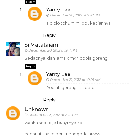
Reply
Yanty Lee
December 20, 2012 at 2:42 PM
alololo tgh2 mlm lpo , keciannya...
Reply
Si Matatajam
December 20, 2012 at 9:11 PM
Sedapnya..dah lama x mkn popia goreng..
Reply
Yanty Lee
December 21, 2012 at 10:25 AM
Popiah goreng... superb....
Reply
Unknown
December 23, 2012 at 2:22 PM
wahhh sedap je bunyi nye kan
coconut shake pon menggoda auww