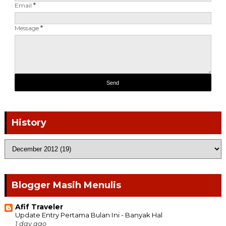
Email
*
Message
*
History
Blogger Masih Menulis
Afif Traveler
Update Entry Pertama Bulan Ini - Banyak Hal
1 day ago