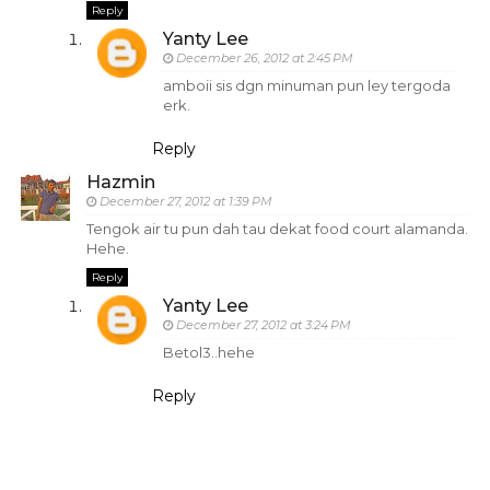
Reply
Yanty Lee
December 26, 2012 at 2:45 PM
amboii sis dgn minuman pun ley tergoda
erk.
Reply
Hazmin
December 27, 2012 at 1:39 PM
Tengok air tu pun dah tau dekat food court alamanda.
Hehe.
Reply
Yanty Lee
December 27, 2012 at 3:24 PM
Betol3..hehe
Reply