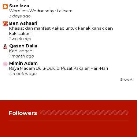
Sue Izza
Wordless Wednesday : Laksam
3 days ago
Ben Ashaari
Khasiat dan manfaat Kakao untuk kanak kanak dan
kaki sukan !
1 week ago
Qaseh Dalia
Kehilangan
1 month ago
Mimin Adam
Raya Macam Dulu-Dulu di Pusat Pakaian Hari-Hari
4 months ago
Show All
Followers