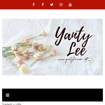
Salam u olls ,