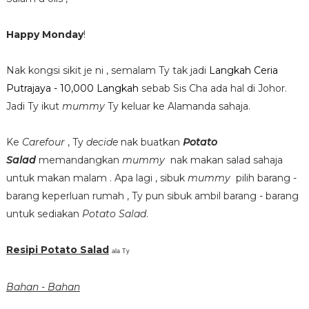
Happy Monday
!
Nak kongsi sikit je ni , semalam Ty tak jadi
Langkah Ceria
Putrajaya - 10,000 Langkah
sebab Sis Cha ada hal di Johor.
Jadi Ty ikut
mummy
Ty keluar ke Alamanda sahaja.
Ke
Carefour
, Ty
decide
nak buatkan
Potato
Salad
memandangkan
mummy
nak makan salad sahaja
untuk makan malam . Apa lagi , sibuk
mummy
pilih barang -
barang keperluan rumah , Ty pun sibuk ambil barang - barang
untuk sediakan
Potato Salad
.
Resipi Potato Salad
ala Ty
Bahan - Bahan