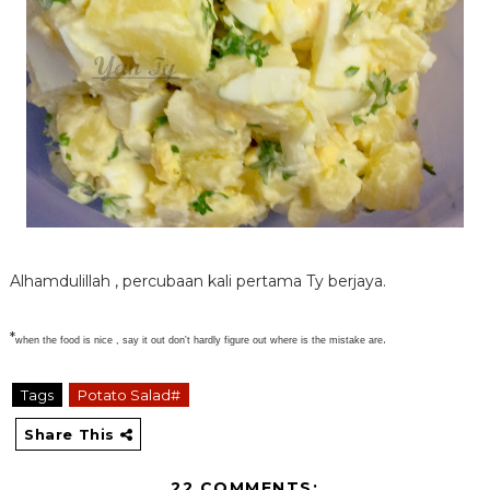
Alhamdulillah , percubaan kali pertama Ty berjaya.
*
.
when the food is nice , say it out don't hardly figure out where is the mistake are
Tags
Potato Salad#
Share This
22 COMMENTS: