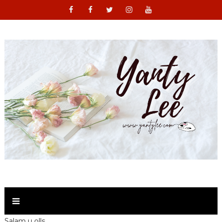
Salam u olls ,