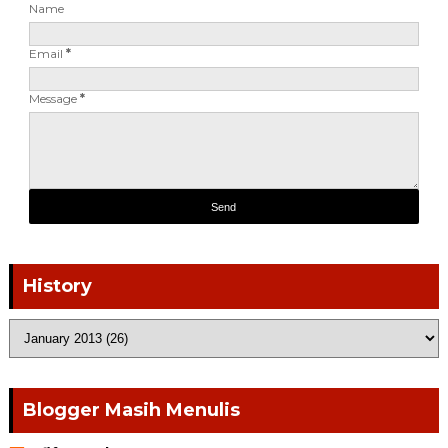
Name
Email
*
Message
*
History
Blogger Masih Menulis