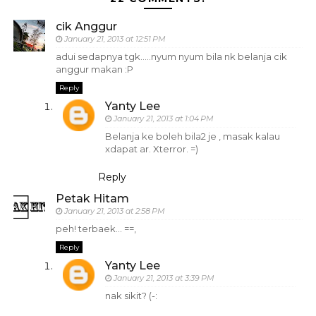
cik Anggur
January 21, 2013 at 12:51 PM
adui sedapnya tgk.....nyum nyum bila nk belanja cik
anggur makan :P
Reply
Yanty Lee
January 21, 2013 at 1:04 PM
Belanja ke boleh bila2 je , masak kalau
xdapat ar. Xterror. =)
Reply
Petak Hitam
January 21, 2013 at 2:58 PM
peh! terbaek... ==,
Reply
Yanty Lee
January 21, 2013 at 3:39 PM
nak sikit? (-: