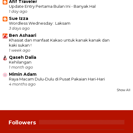
Afif Traveler
Update Entry Pertama Bulan Ini - Banyak Hal
1 day ago
Sue Izza
Wordless Wednesday : Laksam
3 days ago
Ben Ashaari
Khasiat dan manfaat Kakao untuk kanak kanak dan
kaki sukan !
1 week ago
Qaseh Dalia
Kehilangan
1 month ago
Mimin Adam
Raya Macam Dulu-Dulu di Pusat Pakaian Hari-Hari
4 months ago
Show All
Followers