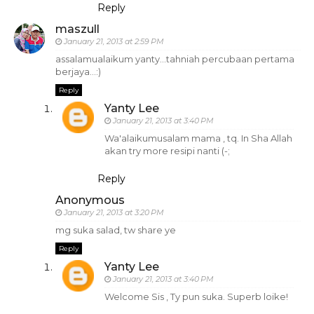
Reply
maszull
January 21, 2013 at 2:59 PM
assalamualaikum yanty...tahniah percubaan pertama
berjaya...:)
Reply
Yanty Lee
January 21, 2013 at 3:40 PM
Wa'alaikumusalam mama , tq. In Sha Allah
akan try more resipi nanti (-;
Reply
Anonymous
January 21, 2013 at 3:20 PM
mg suka salad, tw share ye
Reply
Yanty Lee
January 21, 2013 at 3:40 PM
Welcome Sis , Ty pun suka. Superb loike!