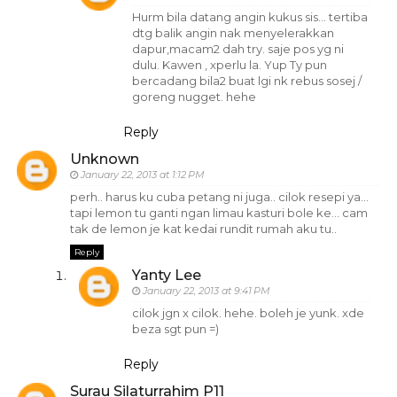
Hurm bila datang angin kukus sis... tertiba
dtg balik angin nak menyelerakkan
dapur,macam2 dah try. saje pos yg ni
dulu. Kawen , xperlu la. Yup Ty pun
bercadang bila2 buat lgi nk rebus sosej /
goreng nugget. hehe
Reply
Unknown
January 22, 2013 at 1:12 PM
perh.. harus ku cuba petang ni juga.. cilok resepi ya...
tapi lemon tu ganti ngan limau kasturi bole ke... cam
tak de lemon je kat kedai rundit rumah aku tu..
Reply
Yanty Lee
January 22, 2013 at 9:41 PM
cilok jgn x cilok. hehe. boleh je yunk. xde
beza sgt pun =)
Reply
Surau Silaturrahim P11