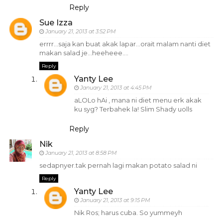
Reply
Sue Izza
January 21, 2013 at 3:52 PM
errrr...saja kan buat akak lapar...orait malam nanti diet
makan salad je...heeheee....
Reply
Yanty Lee
January 21, 2013 at 4:45 PM
aLOLo hAi , mana ni diet menu erk akak
ku syg? Terbahek la! Slim Shady uolls
Reply
Nik
January 21, 2013 at 8:58 PM
sedapnyer.tak pernah lagi makan potato salad ni
Reply
Yanty Lee
January 21, 2013 at 9:15 PM
Nik Ros; harus cuba. So yummeyh