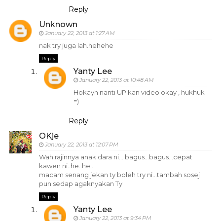
Reply
Unknown
January 22, 2013 at 1:27 AM
nak try juga lah.hehehe
Reply
Yanty Lee
January 22, 2013 at 10:48 AM
Hokayh nanti UP kan video okay , hukhuk
=)
Reply
OKje
January 22, 2013 at 12:07 PM
Wah rajinnya anak dara ni... bagus...bagus...cepat
kawen ni..he..he..
macam senang jekan ty boleh try ni...tambah sosej
pun sedap agaknyakan Ty
Reply
Yanty Lee
January 22, 2013 at 9:34 PM