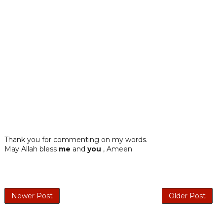
Thank you for commenting on my words.
May Allah bless
me
and
you
, Ameen
Newer Post
Older Post