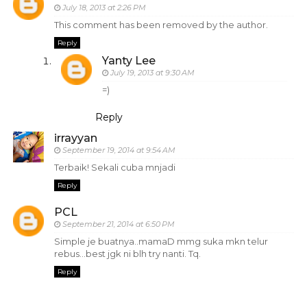
July 18, 2013 at 2:26 PM
This comment has been removed by the author.
Reply
Yanty Lee
July 19, 2013 at 9:30 AM
=)
Reply
irrayyan
September 19, 2014 at 9:54 AM
Terbaik! Sekali cuba mnjadi
Reply
PCL
September 21, 2014 at 6:50 PM
Simple je buatnya..mamaD mmg suka mkn telur
rebus...best jgk ni blh try nanti. Tq.
Reply