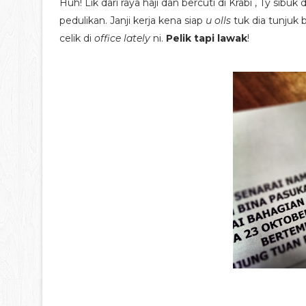
Huh! Lik dari raya haji dan bercuti di Krabi , Ty sibu
pedulikan. Janji kerja kena siap
u olls
tuk dia tunjuk
celik di
office lately
ni.
Pelik tapi lawak
!