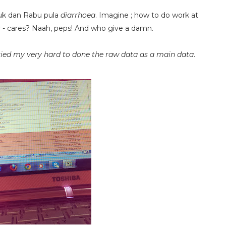
uk dan Rabu pula
diarrhoea
. Imagine ; how to do work at
y - cares? Naah, peps! And who give a damn.
nd tried my very hard to done the raw data as a main data
.