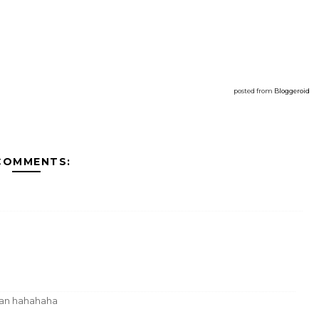
posted from
Bloggeroid
COMMENTS:
pan hahahaha