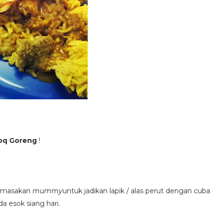
loq Goreng
!
ri masakan
mummy
untuk jadikan lapik / alas perut dengan cuba
 esok siang hari.