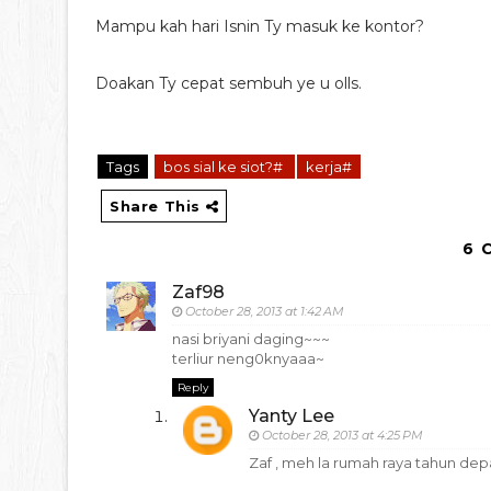
Mampu kah hari Isnin Ty masuk ke kontor?
Doakan Ty cepat sembuh ye u olls.
Tags
bos sial ke siot?#
kerja#
Share This
6 
Zaf98
October 28, 2013 at 1:42 AM
nasi briyani daging~~~
terliur neng0knyaaa~
Reply
Yanty Lee
October 28, 2013 at 4:25 PM
Zaf , meh la rumah raya tahun de