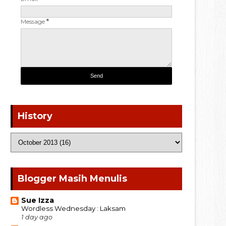
Message
*
History
Blogger Masih Menulis
Sue Izza
Wordless Wednesday : Laksam
1 day ago