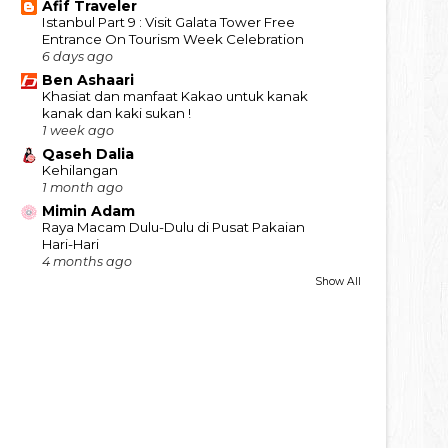
Afif Traveler
Istanbul Part 9 : Visit Galata Tower Free
Entrance On Tourism Week Celebration
6 days ago
Ben Ashaari
Khasiat dan manfaat Kakao untuk kanak
kanak dan kaki sukan !
1 week ago
Qaseh Dalia
Kehilangan
1 month ago
Mimin Adam
Raya Macam Dulu-Dulu di Pusat Pakaian
Hari-Hari
4 months ago
Show All