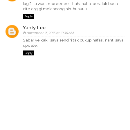
lagi2 ....i want moreeeee....hahahaha..best lak baca
cite org gi melancong nih..huhuuu....
Reply
Yanty Lee
November 13, 2013 at 10:36 AM
Sabar ye kak , saya sendiri tak cukup nafas , nanti saya
update.
Reply