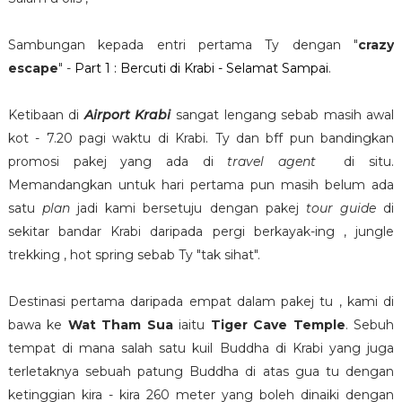
Sambungan kepada entri pertama Ty dengan "
crazy
escape
" -
Part 1 : Bercuti di Krabi - Selamat Sampai
.
Ketibaan di
Airport Krabi
sangat lengang sebab masih awal
kot - 7.20 pagi waktu di Krabi. Ty dan bff pun bandingkan
promosi pakej yang ada di
travel agent
di situ.
Memandangkan untuk hari pertama pun masih belum ada
satu
plan
jadi kami bersetuju dengan pakej
tour guide
di
sekitar bandar Krabi daripada pergi berkayak-ing , jungle
trekking , hot spring sebab Ty "tak sihat".
Destinasi pertama daripada empat dalam pakej tu , kami di
bawa ke
Wat Tham Sua
iaitu
Tiger Cave Temple
. Sebuh
tempat di mana salah satu kuil Buddha di Krabi yang juga
terletaknya sebuah patung Buddha di atas gua tu dengan
ketinggian kira - kira 260 meter yang boleh dinaiki dengan