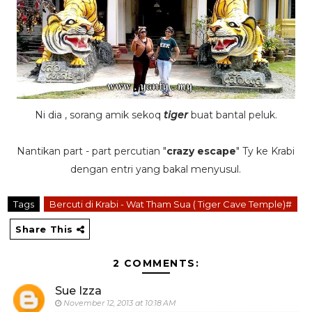
Ni dia , sorang amik sekoq
tiger
buat bantal peluk.
Nantikan part - part percutian "
crazy escape
" Ty ke Krabi
dengan entri yang bakal menyusul.
Tags
Bercuti di Krabi - Wat Tham Sua ( Tiger Cave Temple)#
Share This
2 COMMENTS:
Sue Izza
November 12, 2013 at 10:18 AM