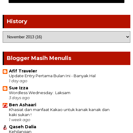
History
Blogger Masih Menulis
Afif Traveler
Update Entry Pertama Bulan Ini - Banyak Hal
1 day ago
Sue Izza
Wordless Wednesday : Laksam
3 days ago
Ben Ashaari
Khasiat dan manfaat Kakao untuk kanak kanak dan
kaki sukan !
1 week ago
Qaseh Dalia
Kehilangan