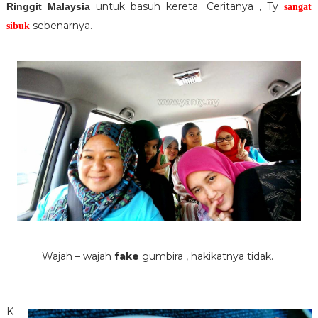
untuk basuh kereta. Ceritanya , Ty
Ringgit Malaysia
sangat
sebenarnya.
sibuk
Wajah – wajah
fake
gumbira , hakikatnya tidak.
K