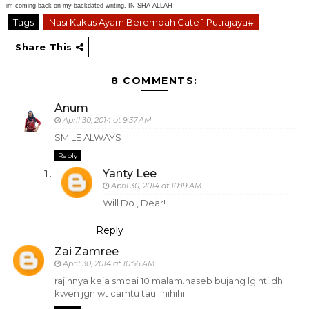
im coming back on my backdated writing. IN SHA ALLAH
Tags
Nasi Kukus Ayam Berempah Gate 1 Putrajaya#
Share This
8 COMMENTS:
Anum
April 30, 2014 at 9:37 AM
SMILE ALWAYS
Reply
Yanty Lee
April 30, 2014 at 10:19 AM
Will Do , Dear!
Reply
Zai Zamree
April 30, 2014 at 10:56 AM
rajinnya keja smpai 10 malam.naseb bujang lg.nti dh
kwen jgn wt camtu tau...hihihi