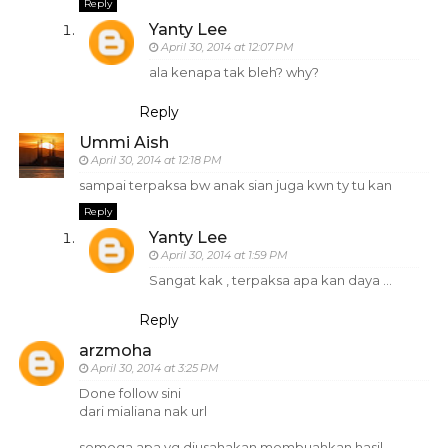
Reply
Yanty Lee
April 30, 2014 at 12:07 PM
ala kenapa tak bleh? why?
Reply
Ummi Aish
April 30, 2014 at 12:18 PM
sampai terpaksa bw anak sian juga kwn ty tu kan
Reply
Yanty Lee
April 30, 2014 at 1:59 PM
Sangat kak , terpaksa apa kan daya ...
Reply
arzmoha
April 30, 2014 at 3:25 PM
Done follow sini
dari mialiana nak url
semoga apa yg diusahakan membuahkan hasil