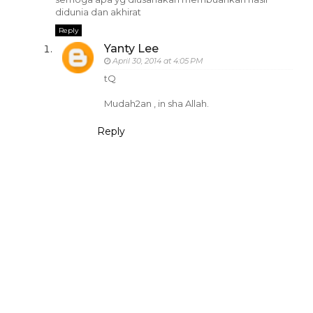
didunia dan akhirat
Reply
Yanty Lee
April 30, 2014 at 4:05 PM
tQ
Mudah2an , in sha Allah.
Reply