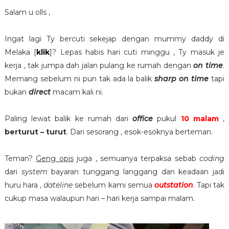
Salam u olls ,
Ingat lagi Ty bercuti sekejap dengan mummy daddy di
Melaka [
klik
]? Lepas habis hari cuti minggu , Ty masuk je
kerja , tak jumpa dah jalan pulang ke rumah dengan
on time
.
Memang sebelum ni pun tak ada la balik
sharp on time
tapi
bukan
direct
macam kali ni.
Paling lewat balik ke rumah dari
office
pukul
10 malam
,
berturut – turut
. Dari sesorang , esok-esoknya berteman.
Teman?
Geng opis
juga , semuanya terpaksa sebab
coding
dari
system
bayaran tunggang langgang dan keadaan jadi
huru hara ,
dateline
sebelum kami semua
outstation
. Tapi tak
cukup masa walaupun hari – hari kerja sampai malam.