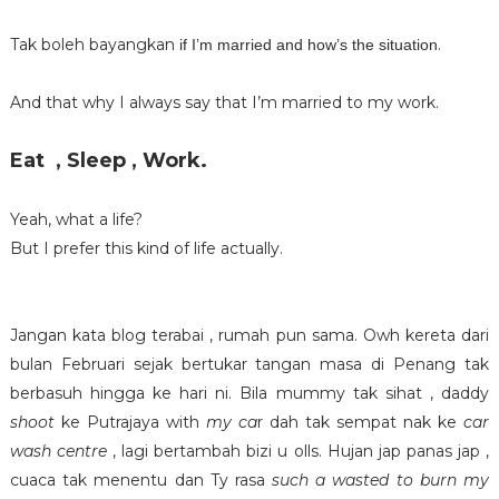
Tak boleh bayangkan
.
if I’m married and how’s the situation
And that why I always say that I’m married to my work.
Eat , Sleep , Work.
Yeah, what a life?
But I prefer this kind of life actually.
Jangan kata blog terabai , rumah pun sama. Owh kereta dari
bulan Februari sejak bertukar tangan masa di Penang tak
berbasuh hingga ke hari ni. Bila mummy tak sihat , daddy
shoot
ke Putrajaya with
my ca
r dah tak sempat nak ke
car
wash centre
, lagi bertambah bizi u olls. Hujan jap panas jap ,
cuaca tak menentu dan Ty rasa
such a wasted to burn my