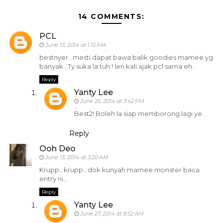
14 COMMENTS:
PCL
June 13, 2014 at 1:12 AM
bestnyer...mesti dapat bawa balik goodies mamee yg
banyak . Ty suka la tuh ! len kali ajak pcl sama eh..
Reply
Yanty Lee
June 25, 2014 at 3:42 PM
Best2! Boleh la siap memborong lagi ye .
Reply
Ooh Deo
June 13, 2014 at 3:20 AM
Krupp.. krupp.. dok kunyah mamee monster baca
entry ni..
Reply
Yanty Lee
June 27, 2014 at 9:52 AM