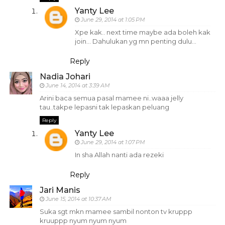
Yanty Lee
June 29, 2014 at 1:05 PM
Xpe kak.. next time maybe ada boleh kak
join... Dahulukan yg mn penting dulu...
Reply
Nadia Johari
June 14, 2014 at 3:39 AM
Arini baca semua pasal mamee ni..waaa jelly
tau..takpe lepasni tak lepaskan peluang
Reply
Yanty Lee
June 29, 2014 at 1:07 PM
In sha Allah nanti ada rezeki
Reply
Jari Manis
June 15, 2014 at 10:37 AM
Suka sgt mkn mamee sambil nonton tv kruppp
kruuppp nyum nyum nyum