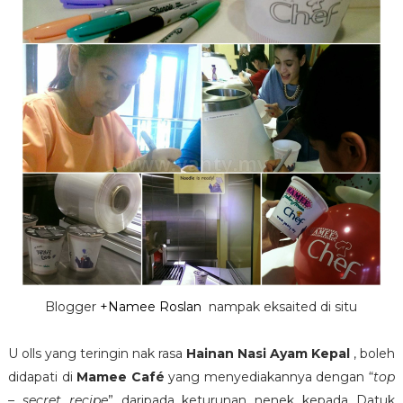
Blogger
+Namee Roslan
nampak eksaited di situ
U olls yang teringin nak rasa
Hainan Nasi Ayam Kepal
, boleh
didapati di
Mamee Café
yang menyediakannya dengan “
top
– secret recipe
” daripada keturunan nenek kepada Datuk