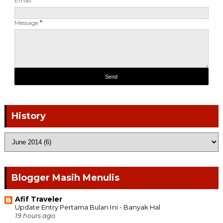
Email
*
Message
*
History
Blogger Masih Menulis
Afif Traveler
Update Entry Pertama Bulan Ini - Banyak Hal
19 hours ago