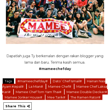
Dapatlah juga Ty berkenalan dengan rakan blogger yang
lama dan baru. Terima kasih semua.
#mameechefday
Tags
#mameechefday#
Dato’ Chef Ismail#
Hainan Nasi
Ayam Kepal#
La Mian#
Mamee Chef#
Mamee Chef Laksa
Kari#
Mamee Chef Tom Yam Thai#
Mamee Double Decker#
Mamee Jonker House#
Mee Tarik#
The Ramen Rator#
Share This