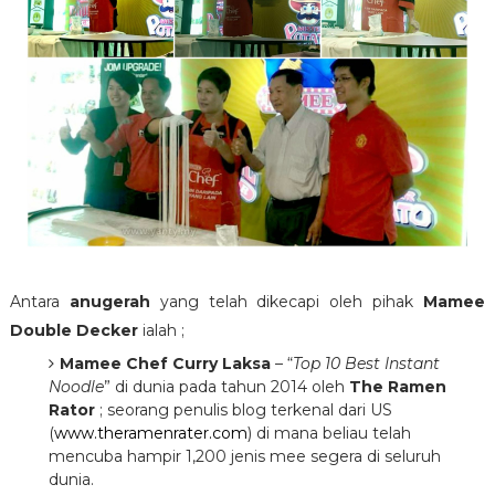
Antara
anugerah
yang telah dikecapi oleh pihak
Mamee
Double Decker
ialah ;
Mamee Chef Curry Laksa
– “
Top 10 Best Instant
Noodle
” di dunia pada tahun 2014 oleh
The Ramen
Rator
; seorang penulis blog terkenal dari US
(
www.theramenrater.com
) di mana beliau telah
mencuba hampir 1,200 jenis mee segera di seluruh
dunia.