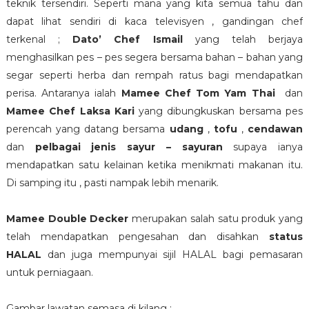
teknik tersendiri. Seperti mana yang kita semua tahu dan
dapat lihat sendiri di kaca televisyen , gandingan chef
terkenal ;
Dato’ Chef Ismail
yang telah berjaya
menghasilkan pes – pes segera bersama bahan – bahan yang
segar seperti herba dan rempah ratus bagi mendapatkan
perisa. Antaranya ialah
Mamee Chef Tom Yam Thai
dan
Mamee Chef Laksa Kari
yang dibungkuskan bersama pes
perencah yang datang bersama
udang
,
tofu
,
cendawan
dan
pelbagai jenis sayur – sayuran
supaya ianya
mendapatkan satu kelainan ketika menikmati makanan itu.
Di samping itu , pasti nampak lebih menarik.
Mamee Double Decker
merupakan salah satu produk yang
telah mendapatkan pengesahan dan disahkan
status
HALAL
dan juga mempunyai sijil HALAL bagi pemasaran
untuk perniagaan.
Gambar lawatan semasa di kilang ;