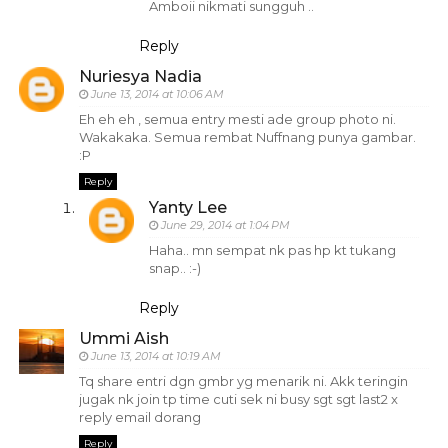
Amboii nikmati sungguh ..
Reply
Nuriesya Nadia
June 13, 2014 at 10:06 AM
Eh eh eh , semua entry mesti ade group photo ni.
Wakakaka. Semua rembat Nuffnang punya gambar.
:P
Reply
Yanty Lee
June 29, 2014 at 1:04 PM
Haha.. mn sempat nk pas hp kt tukang
snap.. :-)
Reply
Ummi Aish
June 13, 2014 at 10:19 AM
Tq share entri dgn gmbr yg menarik ni. Akk teringin
jugak nk join tp time cuti sek ni busy sgt sgt last2 x
reply email dorang
Reply