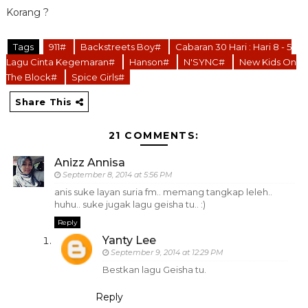
Korang ?
Tags
911#
Backstreets Boy#
Cabaran 30 Hari : Hari 8 - 5
Lagu Cinta Kegemaran#
Hanson#
N'SYNC#
New Kids On
The Block#
Spice Girls#
Share This
21 COMMENTS:
Anizz Annisa
September 8, 2014 at 5:56 PM
anis suke layan suria fm.. memang tangkap leleh..
huhu.. suke jugak lagu geisha tu.. :)
Reply
Yanty Lee
September 9, 2014 at 12:29 PM
Bestkan lagu Geisha tu.
Reply