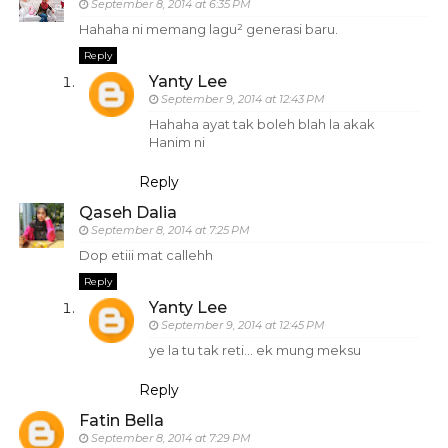
September 8, 2014 at 6:35 PM
Hahaha ni memang lagu² generasi baru.
Reply
Yanty Lee
September 9, 2014 at 12:43 PM
Hahaha ayat tak boleh blah la akak
Hanim ni
Reply
Qaseh Dalia
September 8, 2014 at 7:25 PM
Dop etiii mat callehh
Reply
Yanty Lee
September 9, 2014 at 12:45 PM
ye la tu tak reti... ek mung meksu
Reply
Fatin Bella
September 8, 2014 at 7:29 PM