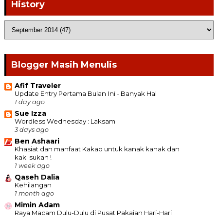
History
Blogger Masih Menulis
Afif Traveler
Update Entry Pertama Bulan Ini - Banyak Hal
1 day ago
Sue Izza
Wordless Wednesday : Laksam
3 days ago
Ben Ashaari
Khasiat dan manfaat Kakao untuk kanak kanak dan
kaki sukan !
1 week ago
Qaseh Dalia
Kehilangan
1 month ago
Mimin Adam
Raya Macam Dulu-Dulu di Pusat Pakaian Hari-Hari