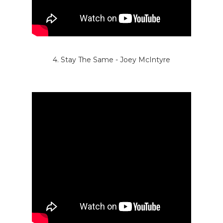
4. Stay The Same - Joey McIntyre