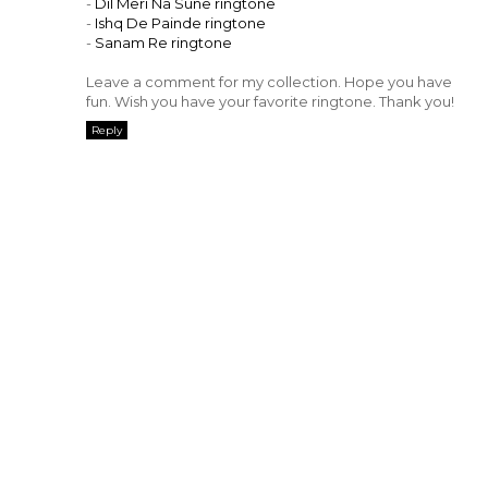
-
Dil Meri Na Sune ringtone
-
Ishq De Painde ringtone
-
Sanam Re ringtone
Leave a comment for my collection. Hope you have
fun. Wish you have your favorite ringtone. Thank you!
Reply