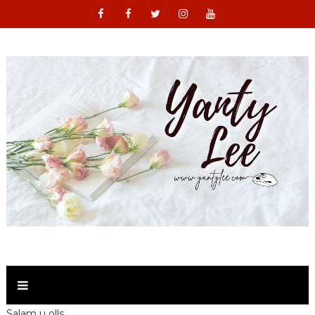
Salam u olls ,