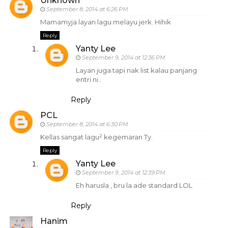
Unknown
September 8, 2014 at 6:26 PM
Mamamyja layan lagu melayu jerk. Hihik
Reply
Yanty Lee
September 9, 2014 at 12:36 PM
Layan juga tapi nak list kalau panjang
entri ni..
Reply
PCL
September 8, 2014 at 6:30 PM
Kellas sangat lagu² kegemaran Ty.
Reply
Yanty Lee
September 9, 2014 at 12:39 PM
Eh harusla , bru la ade standard LOL
Reply
Hanim