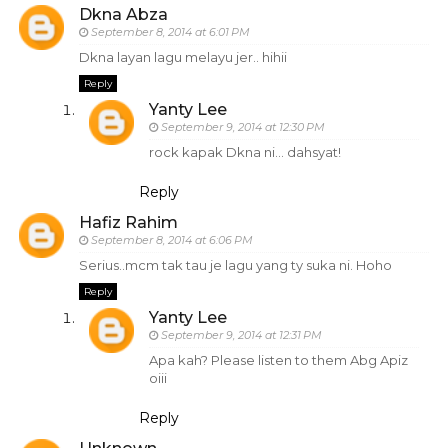
Dkna Abza
September 8, 2014 at 6:01 PM
Dkna layan lagu melayu jer.. hihii
Reply
Yanty Lee
September 9, 2014 at 12:30 PM
rock kapak Dkna ni... dahsyat!
Reply
Hafiz Rahim
September 8, 2014 at 6:06 PM
Serius..mcm tak tau je lagu yang ty suka ni. Hoho
Reply
Yanty Lee
September 9, 2014 at 12:31 PM
Apa kah? Please listen to them Abg Apiz
oiii
Reply