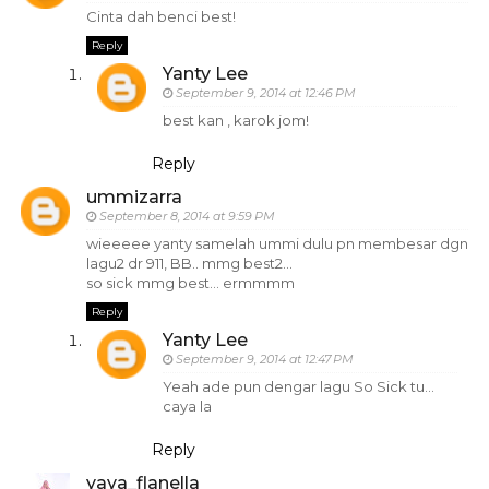
Cinta dah benci best!
Reply
Yanty Lee
September 9, 2014 at 12:46 PM
best kan , karok jom!
Reply
ummizarra
September 8, 2014 at 9:59 PM
wieeeee yanty samelah ummi dulu pn membesar dgn
lagu2 dr 911, BB.. mmg best2...
so sick mmg best... ermmmm
Reply
Yanty Lee
September 9, 2014 at 12:47 PM
Yeah ade pun dengar lagu So Sick tu...
caya la
Reply
yaya_flanella