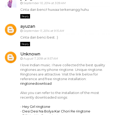
September 10, 2014 at 3:09 AM
Cinta dan benci! huwaa terkenangg huhu
Reply
ayuzan
September 11, 2014 at 9:15 AM
Cinta dan benci best. :)
Reply
Unknown
August 7, 2018 at 9:57 AM
I love Indian music. I have collected the best quality
ringtones as my phone ringtone. Unique ringtone.
Ringtones are attractive. Visit the link below for
reference and free ringtone installation:
ringtonedownload
Also you can refer to the installation of the most
recently downloaded songs:
-
Hey Girl ringtone
-
Desi Desi Na Bolya Kar Chori Re ringtone