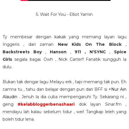
5. Wait For You - Elliot Yamin
Ty membesar dengan kakak yang memang layan lagu
Inggeris , dari zaman
New Kids On The Block
,
Backstreets Boy
,
Hanson
,
911 , N'SYNC
,
Spice
Girls
segala bagai. Owh , Nick Carter!! Fanatik sungguh la
dulu.
Bukan tak dengar lagu Melayu erk , tapi memang tak pun. Eh
camna tu , tahu dan belajar dengan pun dari BFF si
+Nur Ain
Alaudin
. Jenuh la dia cuba mempengaruhi Ty. Sekarang ni ,
geng
#kelabbloggerbenashaari
dok layan Sinar.fm ,
mendayu lah kalau sebelum tidur , wei! Tangkap leleh yang
boleh tidur lena.