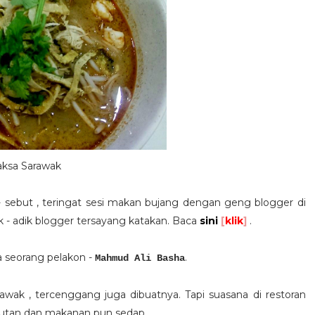
aksa Sarawak
- sebut , teringat sesi makan bujang dengan geng blogger di
 - adik blogger tersayang katakan. Baca
sini
[
klik
]
.
a seorang pelakon -
.
Mahmud Ali Basha
awak , tercenggang juga dibuatnya. Tapi suasana di restoran
atutan dan makanan pun sedap.