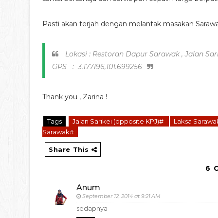
Pasti akan terjah dengan melantak masakan Sarawak
Lokasi : Restoran Dapur Sarawak , Jalan Sari
GPS : 3.177196,101.699256
Thank you , Zarina !
Tags
Jalan Sarikei (opposite KPJ)#
Laksa Saraw
Sarawak#
Share This
6 
Anum
September 12, 2014 at 9:21 AM
sedapnya