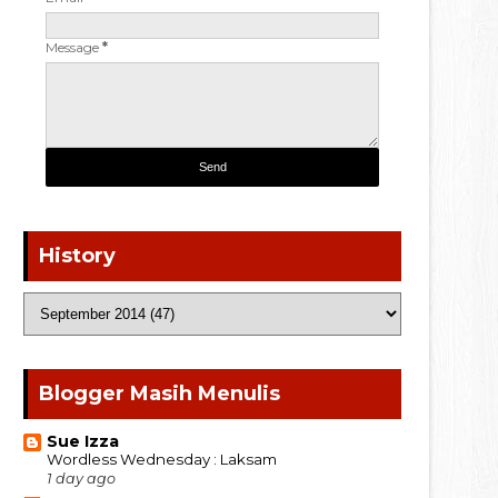
Message
*
History
Blogger Masih Menulis
Sue Izza
Wordless Wednesday : Laksam
1 day ago