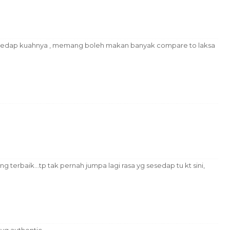
.sedap kuahnya , memang boleh makan banyak compare to laksa
g terbaik...tp tak pernah jumpa lagi rasa yg sesedap tu kt sini,
 yg authentic