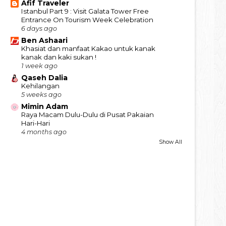
Afif Traveler
Istanbul Part 9 : Visit Galata Tower Free
Entrance On Tourism Week Celebration
6 days ago
Ben Ashaari
Khasiat dan manfaat Kakao untuk kanak
kanak dan kaki sukan !
1 week ago
Qaseh Dalia
Kehilangan
5 weeks ago
Mimin Adam
Raya Macam Dulu-Dulu di Pusat Pakaian
Hari-Hari
4 months ago
Show All