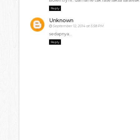
Reply
Unknown
September 12, 2014 at 5:58 PM
sedapnya...
Reply