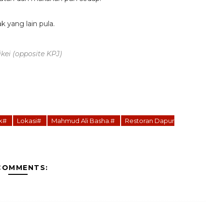
 yang lain pula.
kei (opposite KPJ)
ak#
Lokasi#
Mahmud Ali Basha.#
Restoran Dapur
COMMENTS: