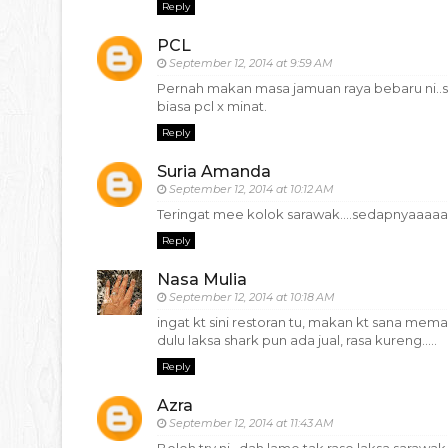
Reply
PCL
September 12, 2014 at 9:59 AM
Pernah makan masa jamuan raya bebaru ni.
biasa pcl x minat.
Reply
Suria Amanda
September 12, 2014 at 10:12 AM
Teringat mee kolok sarawak....sedapnyaaaaa
Reply
Nasa Mulia
September 12, 2014 at 10:18 AM
ingat kt sini restoran tu, makan kt sana meman
dulu laksa shark pun ada jual, rasa kureng.....
Reply
Azra
September 12, 2014 at 11:43 AM
Boleh try ni.. dah lame tak rase laksa sarawak