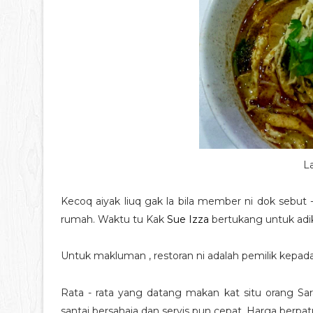
L
Kecoq aiyak liuq gak la bila member ni dok sebut 
rumah. Waktu tu Kak
Sue Izza
bertukang untuk adik
Untuk makluman , restoran ni adalah pemilik kepad
Rata - rata yang datang makan kat situ orang Sar
santai bersahaja dan servis pun cepat. Harga berp