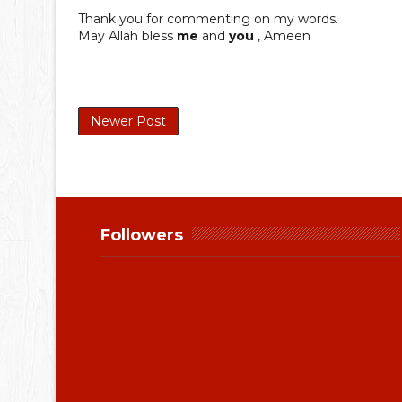
Thank you for commenting on my words.
May Allah bless
me
and
you
, Ameen
Newer Post
Followers