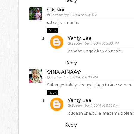
Reply
Cik Nor
September 1, 2014 at 5:26 PM
sabar jer la..huhu
Reply
Yanty Lee
September 1, 2014 at 6:00 PM
hahaha... ngek kan dh nasib..
Reply
✿INA AINAA✿
September 1, 2014 at 6:09 PM
Sabar ye kak ty... banyak juga tu kne saman
Reply
Yanty Lee
September 1, 2014 at 6:20 PM
dugaan Ena. tu la..macam2 boleh b
Reply