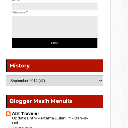
Message
*
History
Blogger Masih Menulis
Afif Traveler
Update Entry Pertama Bulan Ini - Banyak
Hal
3 days ago