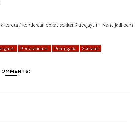
.
 kereta / kenderaan dekat sekitar Putrajaya ni. Nanti jadi cam
rangan#
Perbadanan#
Putrajaya#
Saman#
COMMENTS: