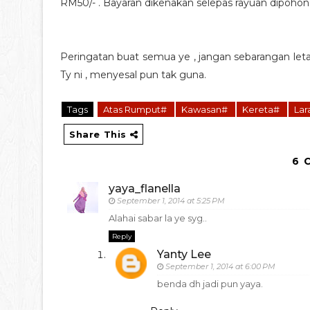
RM50/- . Bayaran dikenakan selepas rayuan dipohon
Peringatan buat semua ye , jangan sebarangan letak
Ty ni , menyesal pun tak guna.
Tags
Atas Rumput#
Kawasan#
Kereta#
La
Share This
6 
yaya_flanella
September 1, 2014 at 5:25 PM
Alahai sabar la ye syg..
Reply
Yanty Lee
September 1, 2014 at 6:00 PM
benda dh jadi pun yaya.