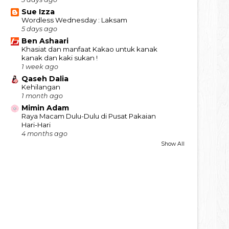
Sue Izza
Wordless Wednesday : Laksam
5 days ago
Ben Ashaari
Khasiat dan manfaat Kakao untuk kanak
kanak dan kaki sukan !
1 week ago
Qaseh Dalia
Kehilangan
1 month ago
Mimin Adam
Raya Macam Dulu-Dulu di Pusat Pakaian
Hari-Hari
4 months ago
Show All