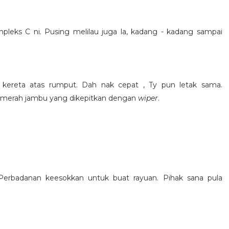
leks C ni. Pusing melilau juga la, kadang - kadang sampai
k kereta atas rumput. Dah nak cepat , Ty pun letak sama.
rna merah jambu yang dikepitkan dengan
wiper
.
erbadanan keesokkan untuk buat rayuan. Pihak sana pula
.