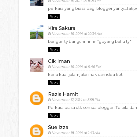
November 15, 2014 at 8:03 PM
perkara yang biasa bagi blogger yanty...takp
Reply
Kira Sakura
November 16, 2014 at 10:34 AM
bangun ty bangunnnnnn *goyang bahu ty*
Reply
Cik Iman
November 16, 2014 at 9:46 PM
kena kuar jalan-jalan nak cari idea kot
Reply
Razis Hamit
November 17, 2014 at 5:58 PM
Perkara biasa utk semua blogger. Tp bila dah 
Reply
Sue Izza
November 18, 2014 at 1:43 AM