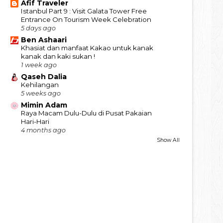
Afif Traveler
Istanbul Part 9 : Visit Galata Tower Free
Entrance On Tourism Week Celebration
5 days ago
Ben Ashaari
Khasiat dan manfaat Kakao untuk kanak
kanak dan kaki sukan !
1 week ago
Qaseh Dalia
Kehilangan
5 weeks ago
Mimin Adam
Raya Macam Dulu-Dulu di Pusat Pakaian
Hari-Hari
4 months ago
Show All