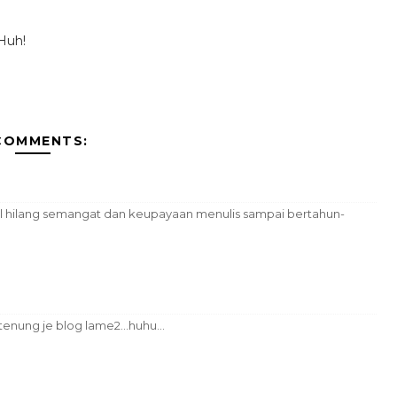
 Huh!
COMMENTS:
vel hilang semangat dan keupayaan menulis sampai bertahun-
enung je blog lame2...huhu...