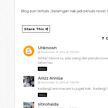
Blog pun tertulis , beramgan nak jadi penulis novel.
Share This
7 
Unknown
November 15, 2014 at 7:32 PM
Writer's block tu, ada orang dan penulis no
tahun tau.
Reply
Anizz Annisa
November 15, 2014 at 7:59 PM
kadang2 anis macam tu jugak kak.. kadang2 t
Reply
sitirohaida