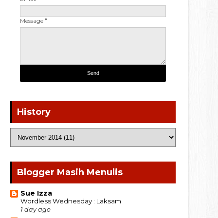
Message
*
History
Blogger Masih Menulis
Sue Izza
Wordless Wednesday : Laksam
1 day ago