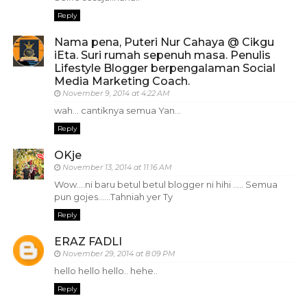
Reply
Nama pena, Puteri Nur Cahaya @ Cikgu
iEta. Suri rumah sepenuh masa. Penulis
Lifestyle Blogger berpengalaman Social
Media Marketing Coach.
November 9, 2014 at 4:22 AM
wah... cantiknya semua Yan...
Reply
OKje
November 13, 2014 at 11:16 AM
Wow....ni baru betul betul blogger ni hihi ..... Semua
pun gojes......Tahniah yer Ty
Reply
ERAZ FADLI
November 29, 2014 at 8:09 PM
hello hello hello.. hehe..
Reply