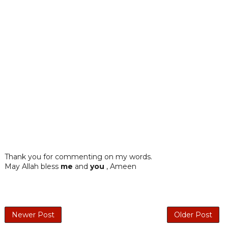
Thank you for commenting on my words.
May Allah bless
me
and
you
, Ameen
Newer Post
Older Post