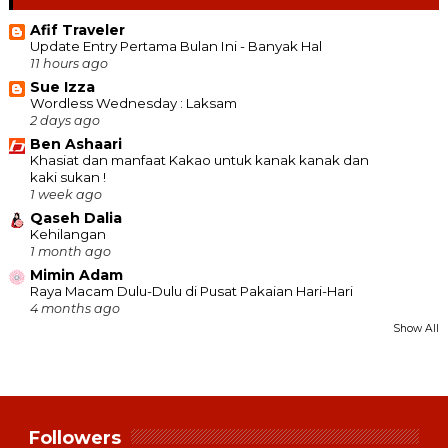
Afif Traveler
Update Entry Pertama Bulan Ini - Banyak Hal
11 hours ago
Sue Izza
Wordless Wednesday : Laksam
2 days ago
Ben Ashaari
Khasiat dan manfaat Kakao untuk kanak kanak dan
kaki sukan !
1 week ago
Qaseh Dalia
Kehilangan
1 month ago
Mimin Adam
Raya Macam Dulu-Dulu di Pusat Pakaian Hari-Hari
4 months ago
Show All
Followers