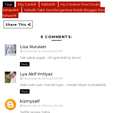
Tags
Etty Garib#
KBBA9#
My Creative Pixel Studio
Setapak#
Sebalik Tabir Sesi Bergambar Kelab Blogger Ben
Ashaari#
Share This
6 COMMENTS:
Lisa Nurulain
November 8, 2014 at 6:20 PM
Tak sabar jugak.. nk tgok kak ty shoot
Reply
Lya Akif Imtiyaz
November 8, 2014 at 6:29 PM
Wah wah wah..meriah nyer....merah hitam torbaikkkk...
Reply
kizmyself
November 9, 2014 at 4:04 AM
Selfie sesaja..haha..