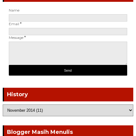
Name
Email
*
Message
*
History
Blogger Masih Menulis