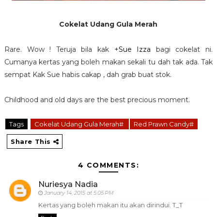
Cokelat Udang Gula Merah
Rare. Wow ! Teruja bila kak
+Sue Izza
bagi cokelat ni.
Cumanya kertas yang boleh makan sekali tu dah tak ada. Tak
sempat Kak Sue habis cakap , dah grab buat stok.
Childhood and old days are the best precious moment.
Tags
Cokelat Udang Gula Merah#
Red Prawn Candy#
Share This
4 COMMENTS:
Nuriesya Nadia
January 14, 2015 at 5:05 PM
Kertas yang boleh makan itu akan dirindui. T_T