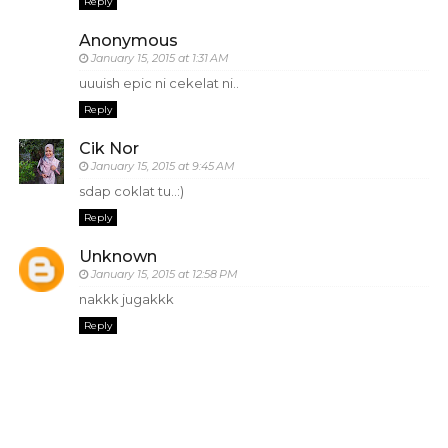
Reply
Anonymous
January 15, 2015 at 1:31 AM
uuuish epic ni cekelat ni..
Reply
Cik Nor
January 15, 2015 at 9:45 AM
sdap coklat tu..:)
Reply
Unknown
January 15, 2015 at 12:58 PM
nakkk jugakkk
Reply