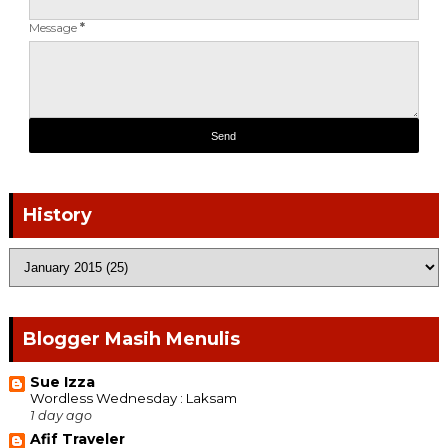
Message
*
History
Blogger Masih Menulis
Sue Izza
Wordless Wednesday : Laksam
1 day ago
Afif Traveler