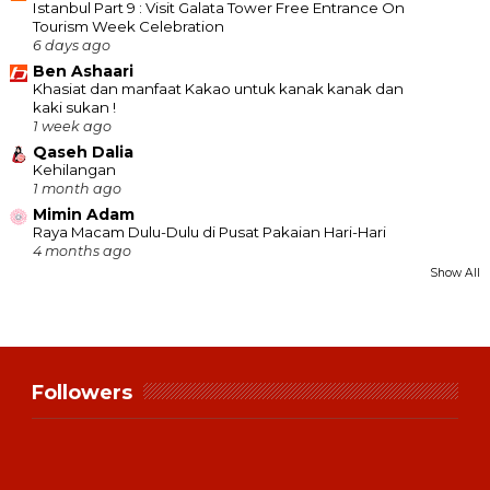
Istanbul Part 9 : Visit Galata Tower Free Entrance On
Tourism Week Celebration
6 days ago
Ben Ashaari
Khasiat dan manfaat Kakao untuk kanak kanak dan
kaki sukan !
1 week ago
Qaseh Dalia
Kehilangan
1 month ago
Mimin Adam
Raya Macam Dulu-Dulu di Pusat Pakaian Hari-Hari
4 months ago
Show All
Followers