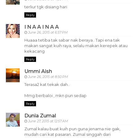
terliur tgk disiang hari
Reply
I N A A I N A A
June 26, 2015 at 6:57 PM
Huaaa tetiba tak sabar nak beraya.. Tapi ena tak
makan sangat kuih raya, selalu makan kerepek atau
kekacang
Reply
Ummi Aish
June 26, 2015 at 8:50 PM
Terasa2 kat tekak dah..
Mmg berbaloi , mkn pun sedap
Reply
Dunia Zumal
June 27, 2015 at 12:57 AM
Zumal kalau buat kuih pun guna jenama nie gak,
mudah cari kat pasaran. Zumal singgah dari