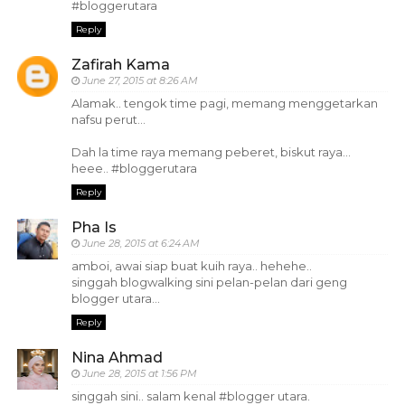
#bloggerutara
Reply
Zafirah Kama
June 27, 2015 at 8:26 AM
Alamak.. tengok time pagi, memang menggetarkan
nafsu perut...
Dah la time raya memang peberet, biskut raya...
heee.. #bloggerutara
Reply
Pha Is
June 28, 2015 at 6:24 AM
amboi, awai siap buat kuih raya.. hehehe..
singgah blogwalking sini pelan-pelan dari geng
blogger utara...
Reply
Nina Ahmad
June 28, 2015 at 1:56 PM
singgah sini.. salam kenal #blogger utara.