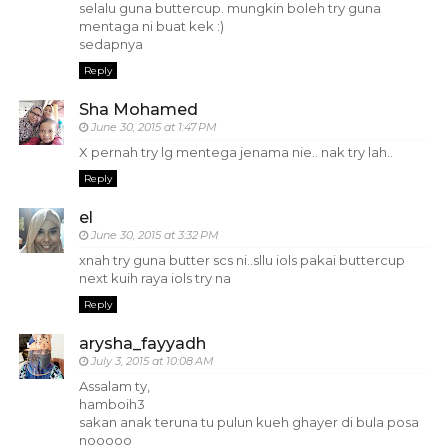
selalu guna buttercup. mungkin boleh try guna
mentaga ni buat kek :)
sedapnya
Reply
Sha Mohamed
June 30, 2015 at 1:47 PM
X pernah try lg mentega jenama nie.. nak try lah..
Reply
el
June 30, 2015 at 3:32 PM
xnah try guna butter scs ni..sllu iols pakai buttercup
next kuih raya iols try na
Reply
arysha_fayyadh
July 3, 2015 at 10:08 AM
Assalam ty,
hamboih3
sakan anak teruna tu pulun kueh ghayer di bula posa
nooooo