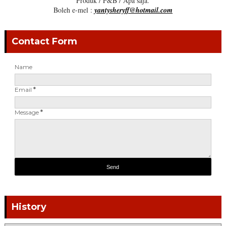
Produk / F&B / Apa saja.
Boleh e-mel :
yantysheryff@hotmail.com
Contact Form
Name
Email
*
Message
*
History