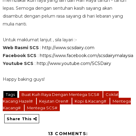
membakar kuih raya yang lain dari Hari Raya tahun - tahun
lepas. Semoga dengan sentuhan kasih sayang akan
disambut dengan pelum rasa sayang di hari lebaran yang
mulia nanti.
Untuk maklumat lanjut , sila layari :-
Web Rasmi SCS
:
http://www.scsdairy.com
Facebook SCS
:
https://www.facebook.com/scsdairymalaysia
Youtube SCS
:
http://www.youtube.com/SCSDairy
Happy baking guys!
Tags
Buat Kuih Raya Dengan Mentega SCS#
Coklat
Kacang Hazel#
Kejutan Oren#
Kopi & Kacang#
Mentega
Kacang#
Mentega SCS#
Share This
13 COMMENTS: