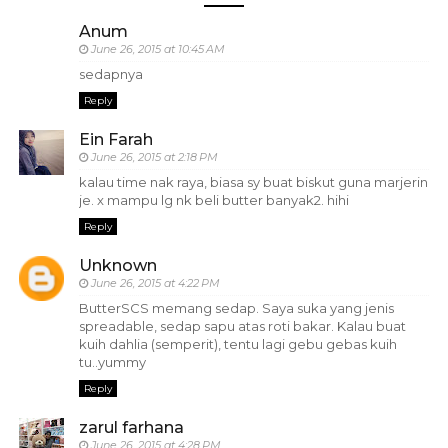
Anum
June 26, 2015 at 10:45 AM
sedapnya
Reply
Ein Farah
June 26, 2015 at 2:18 PM
kalau time nak raya, biasa sy buat biskut guna marjerin
je. x mampu lg nk beli butter banyak2. hihi
Reply
Unknown
June 26, 2015 at 4:22 PM
ButterSCS memang sedap. Saya suka yang jenis
spreadable, sedap sapu atas roti bakar. Kalau buat
kuih dahlia (semperit), tentu lagi gebu gebas kuih
tu..yummy
Reply
zarul farhana
June 26, 2015 at 4:28 PM