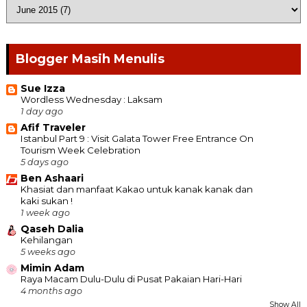
Blogger Masih Menulis
Sue Izza
Wordless Wednesday : Laksam
1 day ago
Afif Traveler
Istanbul Part 9 : Visit Galata Tower Free Entrance On
Tourism Week Celebration
5 days ago
Ben Ashaari
Khasiat dan manfaat Kakao untuk kanak kanak dan
kaki sukan !
1 week ago
Qaseh Dalia
Kehilangan
5 weeks ago
Mimin Adam
Raya Macam Dulu-Dulu di Pusat Pakaian Hari-Hari
4 months ago
Show All