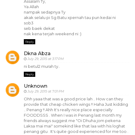
Assalam Ty,
Ya Allah
nampak sedapnya Ty
akak selalu pi Sg Batu xpernah tau pun kedai ni
sob3
seb baek dekat
nak kena terjah weekend ni :)
Reply
Dkna Abza
July 29, 2015 at 3:17 PM
ni betul2 murah ty..
Reply
Unknown
July 29, 2015 at 7:01 PM
Ohh yaaa that was a good price lah .. How can they
provide that cheap chicken wings !! Haha Just kidding
.. Penang !! Ahh It's really nice place especially
FOODDSSS . When I was in Penang last month my
friends always suggest me "Oi Dhuha jom pekena
Laksa mai mai" somekind like that laa with his loghat
penang gitu . It's quite good experienced for me too .