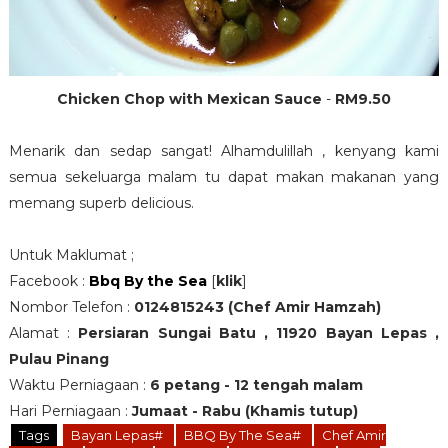
Chicken Chop with Mexican Sauce
-
RM9.50
Menarik dan sedap sangat! Alhamdulillah , kenyang kami
semua sekeluarga malam tu dapat makan makanan yang
memang superb delicious.
Untuk Maklumat ;
Facebook :
Bbq By the Sea
[
klik
]
Nombor Telefon :
0124815243 (Chef Amir Hamzah)
Alamat :
Persiaran Sungai Batu , 11920 Bayan Lepas ,
Pulau Pinang
Waktu Perniagaan :
6 petang - 12 tengah malam
Hari Perniagaan :
Jumaat - Rabu (Khamis tutup)
Tags
Bayan Lepas#
BBQ By The Sea#
Chef Amir