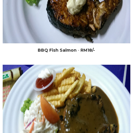
BBQ Fish Salmon
-
RM18/-