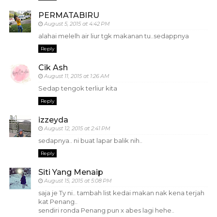
PERMATABIRU
August 5, 2015 at 4:42 PM
alahai melelh air liur tgk makanan tu..sedappnya
Reply
Cik Ash
August 11, 2015 at 1:26 AM
Sedap tengok terliur kita
Reply
izzeyda
August 12, 2015 at 2:41 PM
sedapnya.. ni buat lapar balik nih..
Reply
Siti Yang Menaip
August 15, 2015 at 5:08 PM
saja je Ty ni.. tambah list kedai makan nak kena terjah
kat Penang..
sendiri ronda Penang pun x abes lagi hehe..