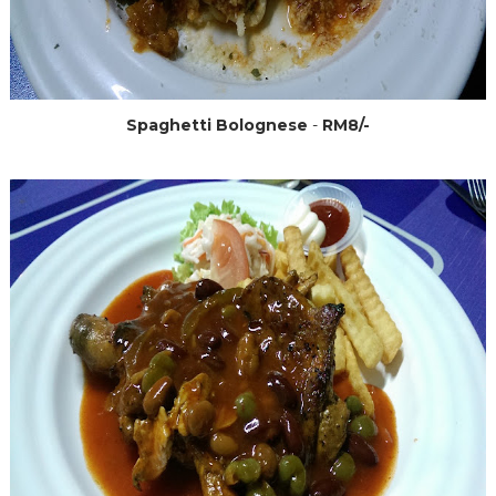
Spaghetti Bolognese
-
RM8/-