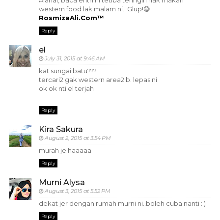
Alahai, baca entri ni tetiba teringin nak makan
western food lak malam ni.. Glup!😅
RosmizaAli.Com™
Reply
el
July 31, 2015 at 9:46 AM
kat sungai batu???
tercari2 gak western area2 b. lepas ni
ok ok nti el terjah
Reply
Kira Sakura
August 2, 2015 at 3:54 PM
murah je haaaaa
Reply
Murni Alysa
August 3, 2015 at 5:52 PM
dekat jer dengan rumah murni ni..boleh cuba nanti : )
Reply