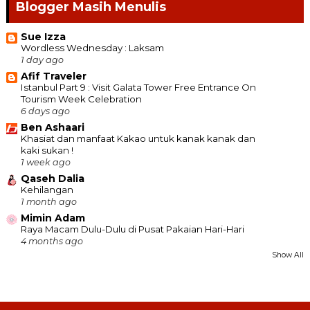
Blogger Masih Menulis
Sue Izza
Wordless Wednesday : Laksam
1 day ago
Afif Traveler
Istanbul Part 9 : Visit Galata Tower Free Entrance On
Tourism Week Celebration
6 days ago
Ben Ashaari
Khasiat dan manfaat Kakao untuk kanak kanak dan
kaki sukan !
1 week ago
Qaseh Dalia
Kehilangan
1 month ago
Mimin Adam
Raya Macam Dulu-Dulu di Pusat Pakaian Hari-Hari
4 months ago
Show All