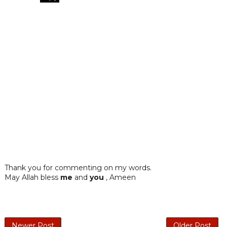
Thank you for commenting on my words.
May Allah bless
me
and
you
, Ameen
Newer Post
Older Post