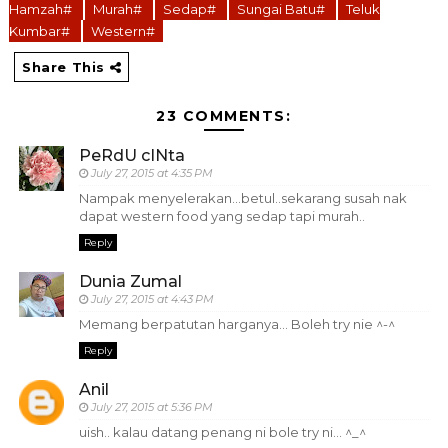
Hamzah#
Murah#
Sedap#
Sungai Batu#
Teluk
Kumbar#
Western#
Share This
23 COMMENTS:
PeRdU cINta
July 27, 2015 at 4:35 PM
Nampak menyelerakan...betul..sekarang susah nak
dapat western food yang sedap tapi murah..
Reply
Dunia Zumal
July 27, 2015 at 4:43 PM
Memang berpatutan harganya... Boleh try nie ^-^
Reply
Anil
July 27, 2015 at 5:36 PM
uish.. kalau datang penang ni bole try ni... ^_^