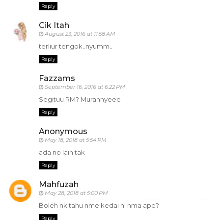
Reply
Cik Itah
August 23, 2016 at 11:58 AM
terliur tengok..nyumm..
Reply
Fazzams
September 16, 2016 at 6:22 PM
Segituu RM? Murahnyeee
Reply
Anonymous
May 18, 2018 at 5:54 PM
ada no lain tak
Reply
Mahfuzah
May 28, 2018 at 5:00 PM
Boleh nk tahu nme kedai ni nma ape?
Reply