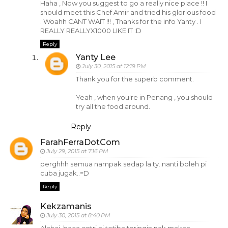
Haha , Now you suggest to go a really nice place !! I
should meet this Chef Amir and tried his glorious food
. Woahh CANT WAIT !!! , Thanks for the info Yanty . I
REALLY REALLYX1000 LIKE IT :D
Reply
Yanty Lee
July 30, 2015 at 12:19 PM
Thank you for the superb comment.
Yeah , when you're in Penang , you should
try all the food around.
Reply
FarahFerraDotCom
July 29, 2015 at 7:16 PM
perghhh semua nampak sedap la ty..nanti boleh pi
cuba jugak..=D
Reply
Kekzamanis
July 30, 2015 at 8:40 PM