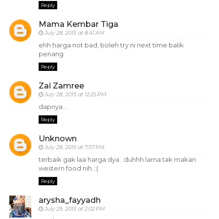
Reply
Mama Kembar Tiga
July 28, 2015 at 8:41 AM
ehh harga not bad, boleh try ni next time balik
penang
Reply
Zai Zamree
July 28, 2015 at 12:25 PM
dapnya...
Reply
Unknown
July 28, 2015 at 7:57 PM
terbaik gak laa harga dya.. duhhh lama tak makan
western food nih..:(
Reply
arysha_fayyadh
July 29, 2015 at 2:02 PM