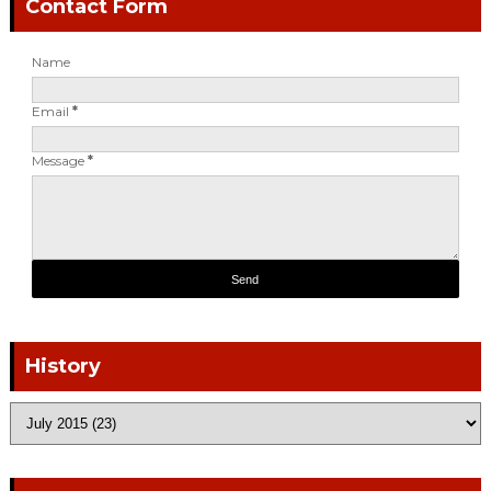
Contact Form
Name
Email
*
Message
*
History