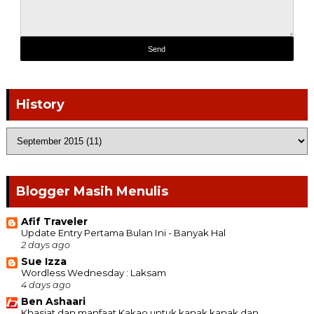
History
Blogger Masih Menulis
Afif Traveler
Update Entry Pertama Bulan Ini - Banyak Hal
2 days ago
Sue Izza
Wordless Wednesday : Laksam
4 days ago
Ben Ashaari
Khasiat dan manfaat Kakao untuk kanak kanak dan