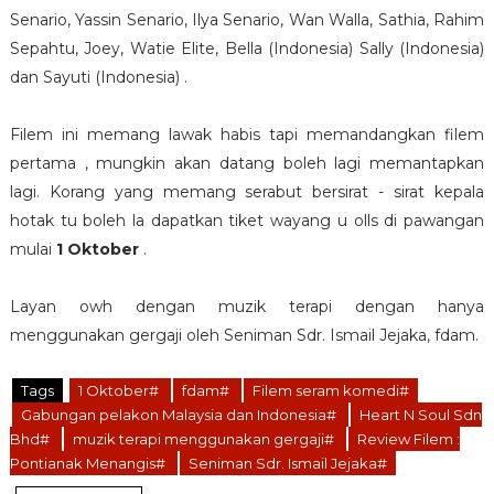
Senario, Yassin Senario, Ilya Senario, Wan Walla, Sathia, Rahim
Sepahtu, Joey, Watie Elite, Bella (Indonesia) Sally (Indonesia)
dan Sayuti (Indonesia) .
Filem ini memang lawak habis tapi memandangkan filem
pertama , mungkin akan datang boleh lagi memantapkan
lagi. Korang yang memang serabut bersirat - sirat kepala
hotak tu boleh la dapatkan tiket wayang u olls di pawangan
mulai
1 Oktober
.
Layan owh dengan muzik terapi dengan hanya
menggunakan gergaji oleh Seniman Sdr. Ismail Jejaka, fdam.
Tags
1 Oktober#
fdam#
Filem seram komedi#
Gabungan pelakon Malaysia dan Indonesia#
Heart N Soul Sdn
Bhd#
muzik terapi menggunakan gergaji#
Review Filem :
Pontianak Menangis#
Seniman Sdr. Ismail Jejaka#