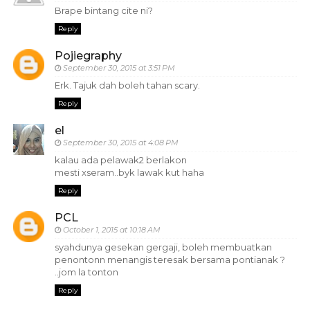
Brape bintang cite ni?
Reply
Pojiegraphy
September 30, 2015 at 3:51 PM
Erk. Tajuk dah boleh tahan scary.
Reply
el
September 30, 2015 at 4:08 PM
kalau ada pelawak2 berlakon
mesti xseram..byk lawak kut haha
Reply
PCL
October 1, 2015 at 10:18 AM
syahdunya gesekan gergaji, boleh membuatkan
penontonn menangis teresak bersama pontianak ?
..jom la tonton
Reply