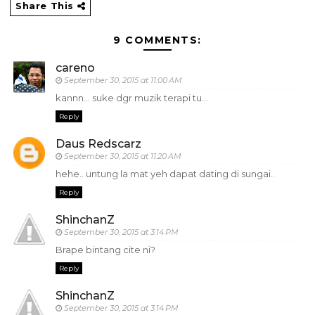
Share This
9 COMMENTS:
careno
September 30, 2015 at 11:00 AM
kannn... suke dgr muzik terapi tu...
Reply
Daus Redscarz
September 30, 2015 at 11:20 AM
hehe.. untung la mat yeh dapat dating di sungai..
Reply
ShinchanZ
September 30, 2015 at 3:14 PM
Brape bintang cite ni?
Reply
ShinchanZ
September 30, 2015 at 3:14 PM