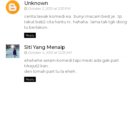
Unknown
October 2, 2015 at 3:30 PM
cerita lawak komedi ea.. bunyi macam best je.. tp
takut bab2 cita hantu ni.. hahaha.. lama tak tgk diorg
tu berlakon..
Reply
Siti Yang Menaip
October 4, 2015 at 12:25 AM
ehehehe seram komedi tapi mesti ada gak part
trkejut2 kan..
den lomah part tu la eheh..
Reply