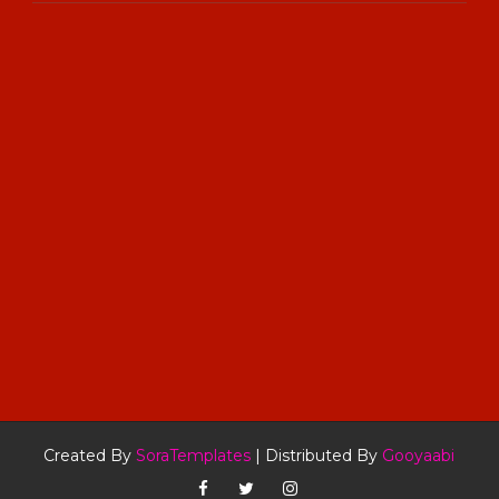
Created By
SoraTemplates
| Distributed By
Gooyaabi