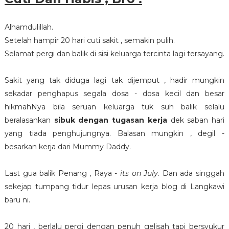
Alhamdulillah.
Setelah hampir 20 hari cuti sakit , semakin pulih.
Selamat pergi dan balik di sisi keluarga tercinta lagi tersayang.
Sakit yang tak diduga lagi tak dijemput , hadir mungkin
sekadar penghapus segala dosa - dosa kecil dan besar
hikmahNya bila seruan keluarga tuk suh balik selalu
beralasankan
sibuk dengan tugasan kerja
dek saban hari
yang tiada penghujungnya. Balasan mungkin , degil -
besarkan kerja dari Mummy Daddy.
Last gua balik Penang , Raya -
its on July
. Dan ada singgah
sekejap tumpang tidur lepas urusan kerja blog di Langkawi
baru ni.
20 hari , berlalu pergi dengan penuh gelisah tapi bersyukur