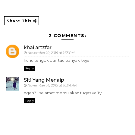
Share This
2 COMMENTS:
khai artzfar
November 10, 2015 at 1:35 PM
huhu tengok pun tau banyak keje
Reply
Siti Yang Menaip
November 14, 2015 at 10:04 AM
ngeh3.. selamat memulakan tugas ya Ty..
Reply