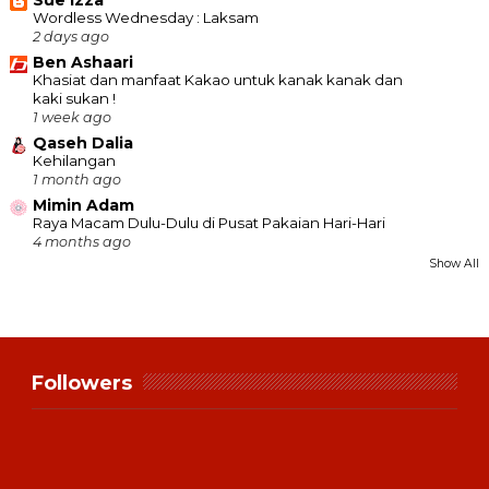
Sue Izza
Wordless Wednesday : Laksam
2 days ago
Ben Ashaari
Khasiat dan manfaat Kakao untuk kanak kanak dan
kaki sukan !
1 week ago
Qaseh Dalia
Kehilangan
1 month ago
Mimin Adam
Raya Macam Dulu-Dulu di Pusat Pakaian Hari-Hari
4 months ago
Show All
Followers