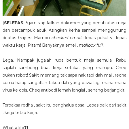
[
SELEPAS
] 5 jam siap failkan dokumen yang penuh atas meja
dan bercampuk aduk. Asingkan kerha sampai menggunung
di atas
tray in
. Mampu
checked emails
lepas pukul 5 , lepas
waktu kerja. Pitam! Banyaknya emel ,
mailbox full
.
Lega. Nampak jugalah rupa bentuk meja semula. Rabu
sajalah sambung buat kerja setakat yang mampu. Cheq
bukan robot! Sakit memang tak sapa nak tapi dah mai , redha
cuma harap sangatlah takda dah yang bawa lagi mana-mana
virus ke opis. Cheq antibodi lemah longlai , senang berjangkit.
Terpaksa redha , sakit itu penghalus dosa. Lepas baik dari sakit
, kerja tetap kerja.
What a life
?!