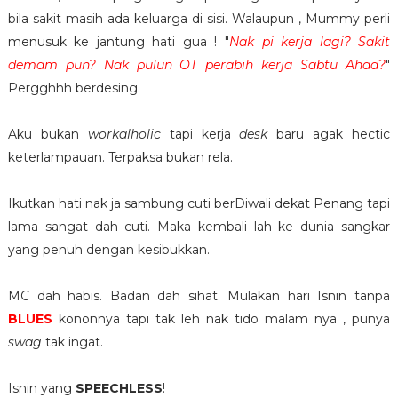
bila sakit masih ada keluarga di sisi. Walaupun , Mummy perli
menusuk ke jantung hati gua ! "
Nak pi kerja lagi? Sakit
demam pun? Nak pulun OT perabih kerja Sabtu Ahad?
"
Pergghhh berdesing.
Aku bukan
workalholic
tapi kerja
desk
baru agak hectic
keterlampauan. Terpaksa bukan rela.
Ikutkan hati nak ja sambung cuti berDiwali dekat Penang tapi
lama sangat dah cuti. Maka kembali lah ke dunia sangkar
yang penuh dengan kesibukkan.
MC dah habis. Badan dah sihat. Mulakan hari Isnin tanpa
BLUES
kononnya tapi tak leh nak tido malam nya , punya
swag
tak ingat.
Isnin yang
SPEECHLESS
!