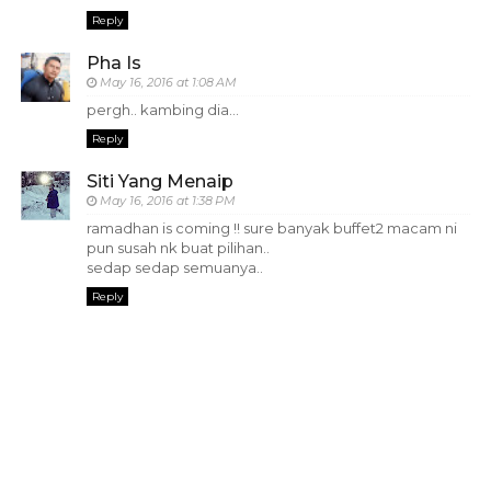
Reply
Pha Is
May 16, 2016 at 1:08 AM
pergh.. kambing dia...
Reply
Siti Yang Menaip
May 16, 2016 at 1:38 PM
ramadhan is coming !! sure banyak buffet2 macam ni
pun susah nk buat pilihan..
sedap sedap semuanya..
Reply