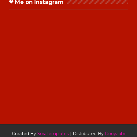
❤ Me on Instagram
Created By
SoraTemplates
| Distributed By
Gooyaabi