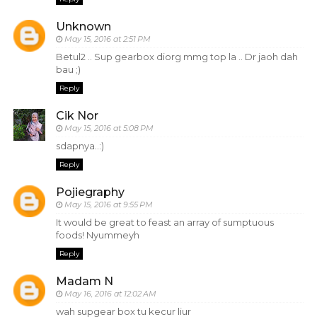
Unknown
May 15, 2016 at 2:51 PM
Betul2 .. Sup gearbox diorg mmg top la .. Dr jaoh dah
bau ;)
Reply
Cik Nor
May 15, 2016 at 5:08 PM
sdapnya..:)
Reply
Pojiegraphy
May 15, 2016 at 9:55 PM
It would be great to feast an array of sumptuous
foods! Nyummeyh
Reply
Madam N
May 16, 2016 at 12:02 AM
wah supgear box tu kecur liur