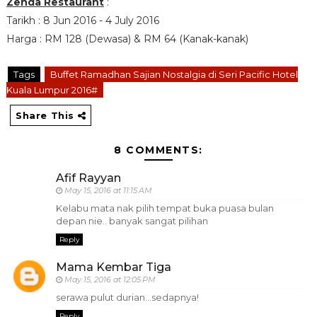
Zenda Restaurant
:
Tarikh : 8 Jun 2016 - 4 July 2016
Harga : RM 128 (Dewasa) & RM 64 (Kanak-kanak)
Tags
Buffet Ramadhan Sajian Nostalgia di Seri Pacific Hotel
Kuala Lumpur 2016#
Share This
8 COMMENTS:
Afif Rayyan
May 15, 2016 at 11:15 AM
Kelabu mata nak pilih tempat buka puasa bulan
depan nie.. banyak sangat pilihan
Reply
Mama Kembar Tiga
May 15, 2016 at 12:05 PM
serawa pulut durian...sedapnya!
Reply