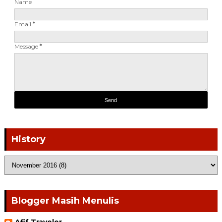
Name
Email
*
Message
*
History
Blogger Masih Menulis