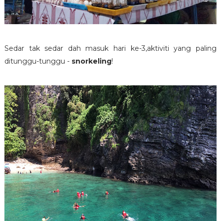
Sedar tak sedar dah masuk hari ke-3,aktiviti yang paling
ditunggu-tunggu -
snorkeling
!