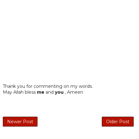
Thank you for commenting on my words.
May Allah bless
me
and
you
, Ameen
Newer Post
Older Post