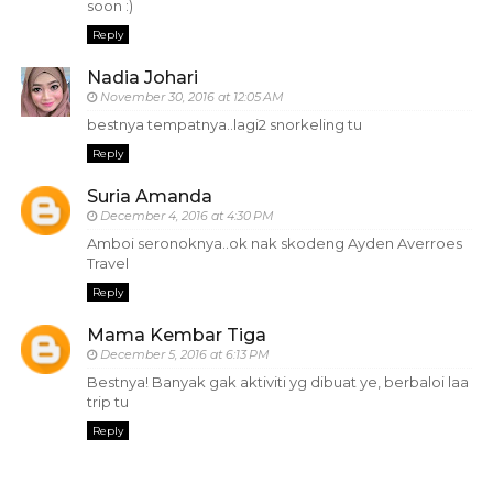
soon :)
Reply
Nadia Johari
November 30, 2016 at 12:05 AM
bestnya tempatnya..lagi2 snorkeling tu
Reply
Suria Amanda
December 4, 2016 at 4:30 PM
Amboi seronoknya..ok nak skodeng Ayden Averroes
Travel
Reply
Mama Kembar Tiga
December 5, 2016 at 6:13 PM
Bestnya! Banyak gak aktiviti yg dibuat ye, berbaloi laa
trip tu
Reply