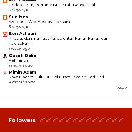
Afif Traveler
Update Entry Pertama Bulan Ini - Banyak Hal
3 days ago
Sue Izza
Wordless Wednesday : Laksam
5 days ago
Ben Ashaari
Khasiat dan manfaat Kakao untuk kanak kanak dan
kaki sukan !
1 week ago
Qaseh Dalia
Kehilangan
1 month ago
Mimin Adam
Raya Macam Dulu-Dulu di Pusat Pakaian Hari-Hari
4 months ago
Show All
Followers