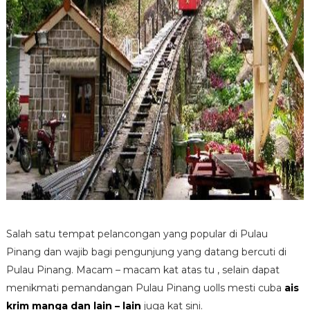
Salah satu tempat pelancongan yang popular di Pulau
Pinang dan wajib bagi pengunjung yang datang bercuti di
Pulau Pinang. Macam – macam kat atas tu , selain dapat
menikmati pemandangan Pulau Pinang uolls mesti cuba
ais
krim manga dan lain – lain
juga kat sini.