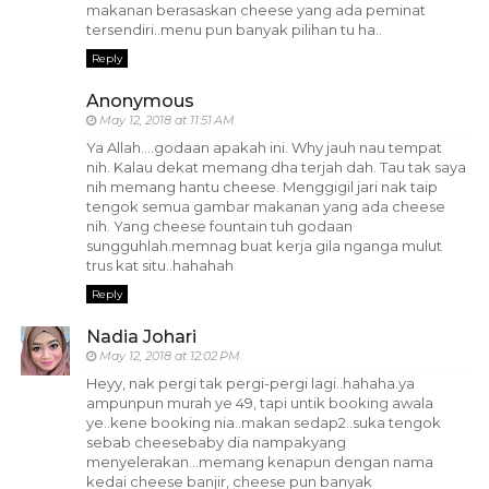
makanan berasaskan cheese yang ada peminat
tersendiri..menu pun banyak pilihan tu ha..
Reply
Anonymous
May 12, 2018 at 11:51 AM
Ya Allah....godaan apakah ini. Why jauh nau tempat
nih. Kalau dekat memang dha terjah dah. Tau tak saya
nih memang hantu cheese. Menggigil jari nak taip
tengok semua gambar makanan yang ada cheese
nih. Yang cheese fountain tuh godaan
sungguhlah.memnag buat kerja gila nganga mulut
trus kat situ..hahahah
Reply
Nadia Johari
May 12, 2018 at 12:02 PM
Heyy, nak pergi tak pergi-pergi lagi..hahaha.ya
ampunpun murah ye 49, tapi untik booking awala
ye..kene booking nia..makan sedap2..suka tengok
sebab cheesebaby dia nampakyang
menyelerakan...memang kenapun dengan nama
kedai cheese banjir, cheese pun banyak