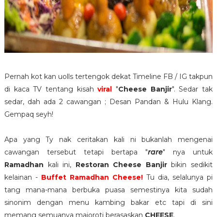
Pernah kot kan uolls tertengok dekat Timeline FB / IG takpun
di kaca TV tentang kisah
viral
"
Cheese Banjir
". Sedar tak
sedar, dah ada 2 cawangan ; Desan Pandan & Hulu Klang.
Gempaq seyh!
Apa yang Ty nak ceritakan kali ni bukanlah mengenai
cawangan tersebut tetapi bertapa "
rare
" nya untuk
Ramadhan
kali ini,
Restoran Cheese Banjir
bikin sedikit
kelainan -
Buffet Ramadhan Cheese!
Tu dia, selalunya pi
tang mana-mana berbuka puasa semestinya kita sudah
sinonim dengan menu kambing bakar etc tapi di sini
memang semuanya majoroti berasaskan
CHEESE
.