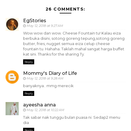
26 COMMENTS:
EgStories
May 12, 2018 at 9:27 AM
Wow wow dan wow. Cheese Fountain tu! Kalau eiza
berbuka disini, sotong goreng tepung,sotong goreng
butter, fries, nugget semua eiza celup cheese
fountain tu. Hahaha. Taklah mahal sangat harga buffet
kat sini. Thanks for the sharing Ty.
Reply
Mommy's Diary of Life
May 12, 2018 at 9:28 AM
banyaknya.. mmg merecik
Reply
ayeesha anna
May 12, 2018 at 10:22 AM
Tak sabar nak tunggu bulan puasa ni. Sedap2 menu
dia
Reply