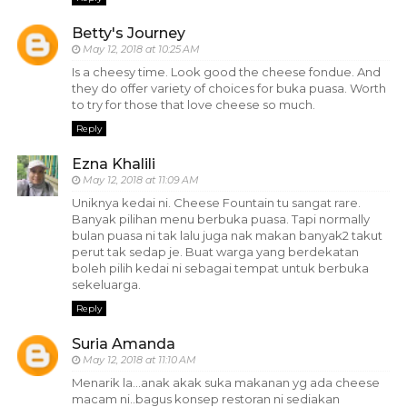
Betty's Journey
May 12, 2018 at 10:25 AM
Is a cheesy time. Look good the cheese fondue. And
they do offer variety of choices for buka puasa. Worth
to try for those that love cheese so much.
Reply
Ezna Khalili
May 12, 2018 at 11:09 AM
Uniknya kedai ni. Cheese Fountain tu sangat rare.
Banyak pilihan menu berbuka puasa. Tapi normally
bulan puasa ni tak lalu juga nak makan banyak2 takut
perut tak sedap je. Buat warga yang berdekatan
boleh pilih kedai ni sebagai tempat untuk berbuka
sekeluarga.
Reply
Suria Amanda
May 12, 2018 at 11:10 AM
Menarik la...anak akak suka makanan yg ada cheese
macam ni..bagus konsep restoran ni sediakan