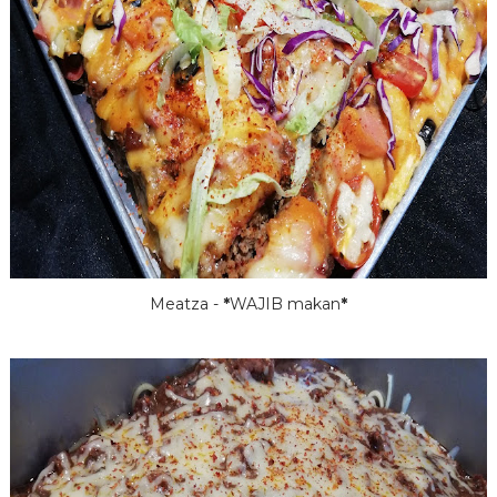
Meatza -
*
WAJIB makan
*