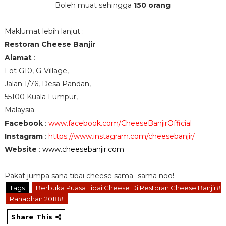
Boleh muat sehingga
150 orang
Maklumat lebih lanjut :
Restoran Cheese Banjir
Alamat
:
Lot G10, G-Village,
Jalan 1/76, Desa Pandan,
55100 Kuala Lumpur,
Malaysia.
Facebook
:
www.facebook.com/CheeseBanjirOfficial
Instagram
:
https://www.instagram.com/cheesebanjir/
Website
:
www.cheesebanjir.com
Pakat jumpa sana tibai cheese sama- sama noo!
Tags
Berbuka Puasa Tibai Cheese Di Restoran Cheese Banjir#
Ranadhan 2018#
Share This