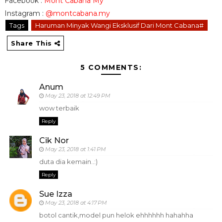
Facebook :
Mont Cabana My
Instagram :
@montcabana.my
Tags
Haruman Minyak Wangi Eksklusif Dari Mont Cabana#
Share This
5 COMMENTS:
Anum
May 23, 2018 at 12:49 PM
wow terbaik
Reply
Cik Nor
May 23, 2018 at 1:41 PM
duta dia kemain..:)
Reply
Sue Izza
May 23, 2018 at 4:17 PM
botol cantik,model pun helok ehhhhhh hahahha