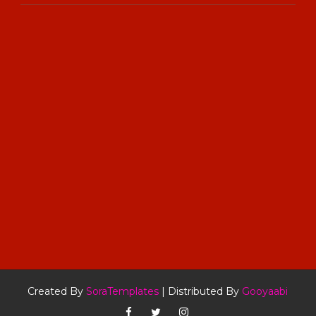
Created By
SoraTemplates
| Distributed By
Gooyaabi