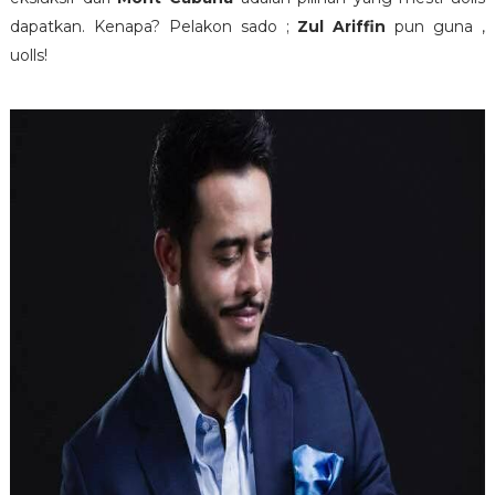
dapatkan. Kenapa? Pelakon sado ;
Zul Ariffin
pun guna ,
uolls!