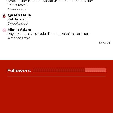
Khasiat dan manfaat Kakao untuk kanak kanak dan
kaki sukan !
1 week ago
Qaseh Dalia
Kehilangan
5 weeks ago
Mimin Adam
Raya Macam Dulu-Dulu di Pusat Pakaian Hari-Hari
4 months ago
Show All
Followers