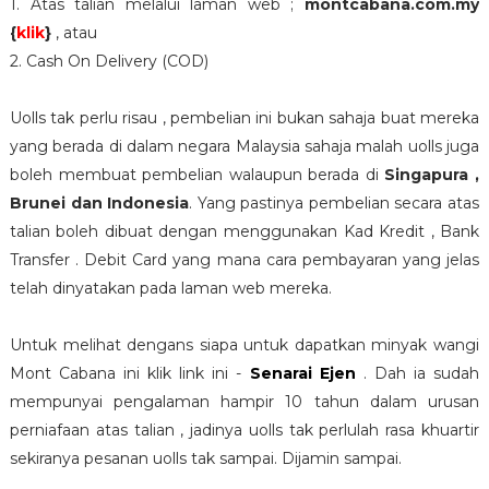
1. Atas talian melalui laman web ;
montcabana.com.my
{
klik
}
, atau
2. Cash On Delivery (COD)
Uolls tak perlu risau , pembelian ini bukan sahaja buat mereka
yang berada di dalam negara Malaysia sahaja malah uolls juga
boleh membuat pembelian walaupun berada di
Singapura ,
Brunei dan Indonesia
. Yang pastinya pembelian secara atas
talian boleh dibuat dengan menggunakan Kad Kredit , Bank
Transfer . Debit Card yang mana cara pembayaran yang jelas
telah dinyatakan pada laman web mereka.
Untuk melihat dengans siapa untuk dapatkan minyak wangi
Mont Cabana ini klik link ini -
Senarai Ejen
. Dah ia sudah
mempunyai pengalaman hampir 10 tahun dalam urusan
perniafaan atas talian , jadinya uolls tak perlulah rasa khuartir
sekiranya pesanan uolls tak sampai. Dijamin sampai.