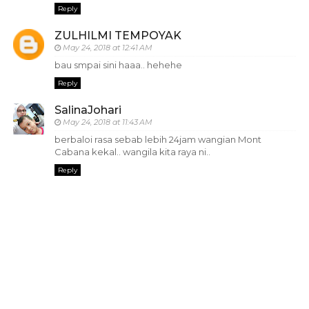
Reply
ZULHILMI TEMPOYAK
May 24, 2018 at 12:41 AM
bau smpai sini haaa.. hehehe
Reply
SalinaJohari
May 24, 2018 at 11:43 AM
berbaloi rasa sebab lebih 24jam wangian Mont
Cabana kekal.. wangila kita raya ni..
Reply