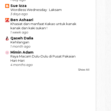
Sue Izza
Wordless Wednesday : Laksam
3 days ago
Ben Ashaari
Khasiat dan manfaat Kakao untuk kanak
kanak dan kaki sukan !
1 week ago
Qaseh Dalia
Kehilangan
1 month ago
Mimin Adam
Raya Macam Dulu-Dulu di Pusat Pakaian
Hari-Hari
4 months ago
Show All