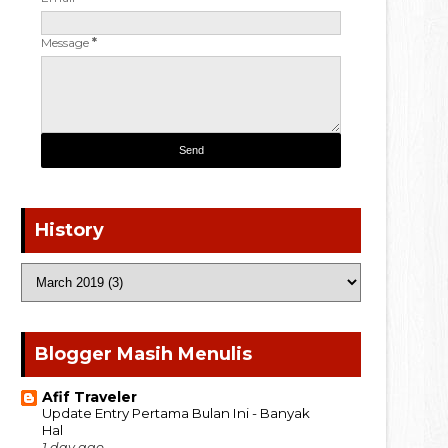
Message
*
History
Blogger Masih Menulis
Afif Traveler
Update Entry Pertama Bulan Ini - Banyak
Hal
1 day ago