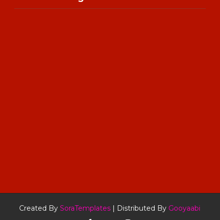
Created By
SoraTemplates
| Distributed By
Gooyaabi