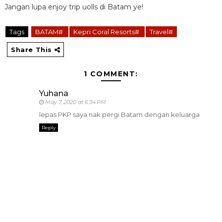
Jangan lupa enjoy trip uolls di Batam ye!
Tags
BATAM#
Kepri Coral Resorts#
Travel#
Share This
1 COMMENT:
Yuhana
May 7, 2020 at 6:34 PM
lepas PKP saya nak pergi Batam dengan keluarga
Reply