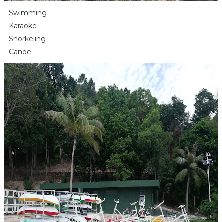
- Swimming
- Karaoke
- Snorkeling
- Canoe