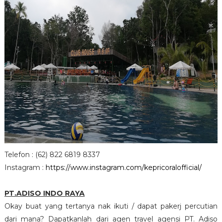
Telefon : (62) 822 6819 8337
Instagram :
https://www.instagram.com/kepricoralofficial/
PT.ADISO INDO RAYA
Okay buat yang tertanya nak ikuti / dapat pakerj percutian
dari mana? Dapatkanlah dari agen travel agensi PT. Adiso