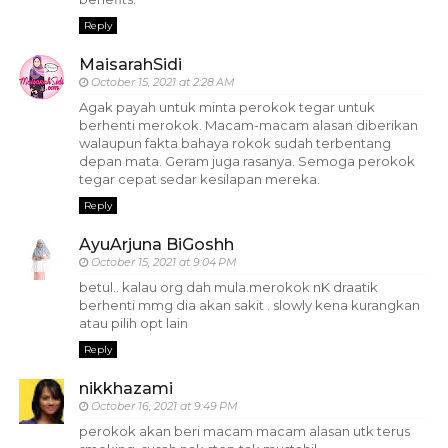
Reply
MaisarahSidi
October 15, 2021 at 2:28 AM
Agak payah untuk minta perokok tegar untuk
berhenti merokok. Macam-macam alasan diberikan
walaupun fakta bahaya rokok sudah terbentang
depan mata. Geram juga rasanya. Semoga perokok
tegar cepat sedar kesilapan mereka.
Reply
AyuArjuna BiGoshh
October 15, 2021 at 9:04 PM
betul.. kalau org dah mula.merokok nK draatik
berhenti mmg dia akan sakit . slowly kena kurangkan
atau pilih opt lain
Reply
nikkhazami
October 16, 2021 at 9:49 PM
perokok akan beri macam macam alasan utk terus