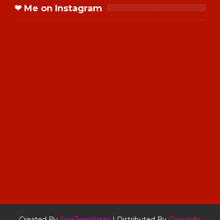
❤ Me on Instagram
Created By
SoraTemplates
| Distributed By
Gooyaabi