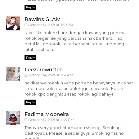
Reply
Rawlins GLAM
October 14, 2021 at 3:50 PM
Nice. Nie boleh share dengan kawan yang peminat
rokok tegar nie yang berusaha nak berhenti. Tapi
betul la - perokok kalau berhenti tetiba, memang
jatuh sakit kan.
Reply
Leezarewritten
October 14, 2021 at 3:52 PM
hakikatnya rokok n vape pon ade bahayanya...nk sihat
stop merokok n kalau boleh jgn merokok...kesan
rokok kpd penghidu asap rokok lagi bahaya..
Reply
Fadima Mooneira
October 14, 2021 at 4:49 PM
This is a very good information sharing. Smoking
destroys us. Please la sedar guys. Smoking has no
benefits.