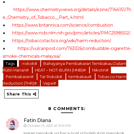
●
https://www.chemistryviews.org/details/ezine/7164151/Th
e_Chemistry_of_Tobacco__Part_4.html
●
https://www.britannica.com/science/combustion
●
https://www.ncbi.nlm.nih.gov/pmc/articles/PMC2598502/
●
https://tobaccotactics.org/wiki/harm-reduction/
●
https://vulcanpost.com/763326/combustible-cigarette-
smoke-chemicals-malaysia/
Tags
-rokok#
Bahayanya Pembakaran Tembakau Dalam
Rutin Harian#
HEAT – NOT-BURN (HNB)#
Nikotin#
Pembakaran#
Tar Rokok#
tembakau#
Tobacco Harm
Reduction (THR)#
Vape#
Share This
8 COMMENTS:
Fatin Diana
October 14, 2021 at 3:04 PM
Harap perokok yg baca post ni boleh stop merokok