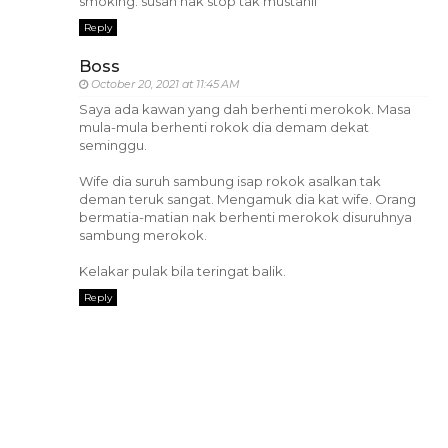
smoking. susah nak stop tak mustahil
Reply
Boss
October 20, 2021 at 11:45 AM
Saya ada kawan yang dah berhenti merokok. Masa
mula-mula berhenti rokok dia demam dekat
seminggu.
Wife dia suruh sambung isap rokok asalkan tak
deman teruk sangat. Mengamuk dia kat wife. Orang
bermatia-matian nak berhenti merokok disuruhnya
sambung merokok.
Kelakar pulak bila teringat balik.
Reply