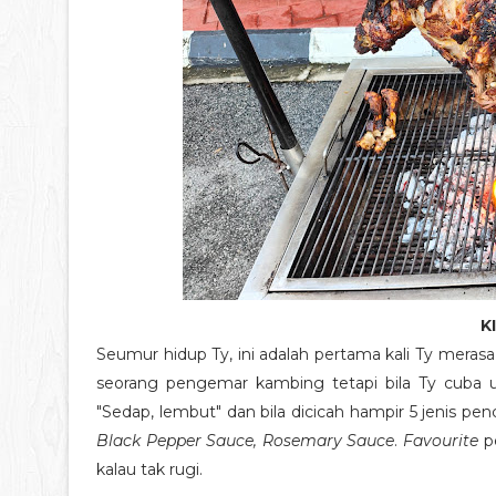
K
Seumur hidup Ty, ini adalah pertama kali Ty meras
seorang pengemar kambing tetapi bila Ty cuba un
"Sedap, lembut" dan bila dicicah hampir 5 jenis pen
Black Pepper Sauce, Rosemary Sauce
.
Favourite
p
kalau tak rugi.