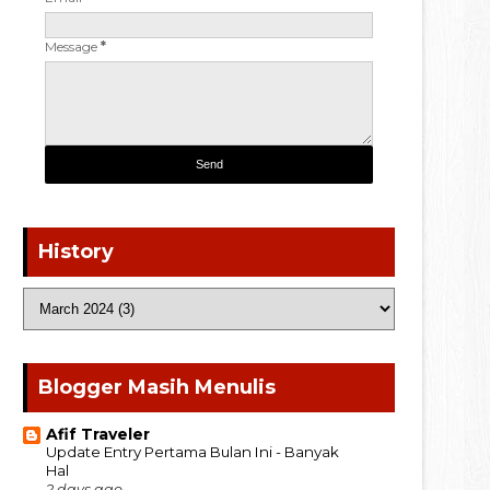
Message
*
History
Blogger Masih Menulis
Afif Traveler
Update Entry Pertama Bulan Ini - Banyak
Hal
2 days ago