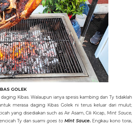
IBAS GOLEK
a daging Kibas. Walaupun ianya spesis kambing dan Ty tidaklah
tuk merasa daging Kibas Golek ni terus keluar dari mulut;
cicah yang disediakan such as Air Asam, Cili Kicap,
Mint Sauce,
encicah Ty dan suami
goes to
Mint Sauce
.
Engkau kono torai,