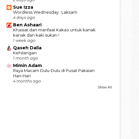
Sue Izza
Wordless Wednesday : Laksam
4 days ago
Ben Ashaari
Khasiat dan manfaat Kakao untuk kanak
kanak dan kaki sukan !
1 week ago
Qaseh Dalia
Kehilangan
1 month ago
Mimin Adam
Raya Macam Dulu-Dulu di Pusat Pakaian
Hari-Hari
4 months ago
Show All