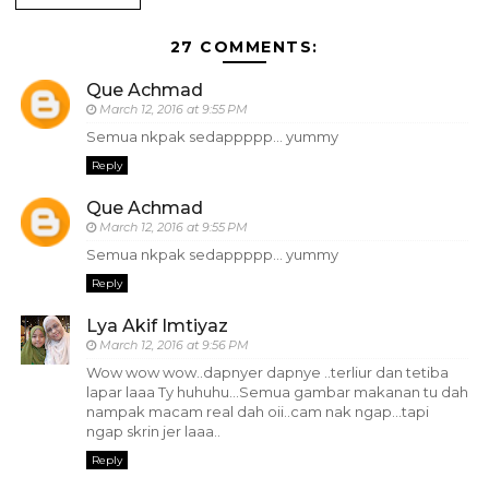
27 COMMENTS:
Que Achmad
March 12, 2016 at 9:55 PM
Semua nkpak sedappppp... yummy
Reply
Que Achmad
March 12, 2016 at 9:55 PM
Semua nkpak sedappppp... yummy
Reply
Lya Akif Imtiyaz
March 12, 2016 at 9:56 PM
Wow wow wow..dapnyer dapnye ..terliur dan tetiba
lapar laaa Ty huhuhu...Semua gambar makanan tu dah
nampak macam real dah oii..cam nak ngap...tapi
ngap skrin jer laaa..
Reply