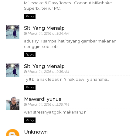
Milkshake & Davy Jones - Coconut Milkshake
Superb...terliur PC...
Reply
Siti Yang Menaip
March 14, 2016 at 9:34 AM
adus Ty !!! sampai hati tayang gambar makanan
cenggini sob sob..
Reply
Siti Yang Menaip
March 14, 2016 at 9:35 AM
Ty !! bila nak lepak ni ? nak paw Ty ahahaha..
Reply
Mawardi yunus
March 14, 2016 at 2:36 PM
wah stressnya tgok makanan2 ni
Reply
Unknown