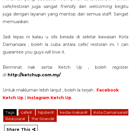
cafe/restoran juga sangat
friendly
dan
welcoming
begitu
juga dengan layanan yang mantop dari semua staff. Sangat
memuaskan.
Jadi lepas ni kalau u olls berada di sekitar kawasan Kota
Damansara , boleh la cuba antara cafe/ restoran ini. I can
guarantee you guys will love it.
Berminat nak sertai Ketch Up , boleh
register
di
http://ketchup.com.my/
Untuk makluman lebih lanjut , boleh la terjah ;
Facebook
Ketch Up
|
Instagram Ketch Up
Tags
cafe#
hipster#
kedai makan#
Kota Damansara#
Restoran#
The Strand#
Share This