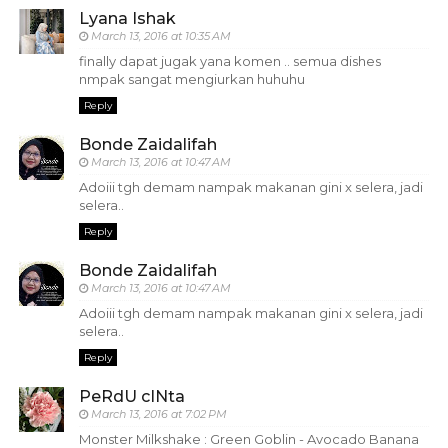
Lyana Ishak
March 13, 2016 at 10:35 AM
finally dapat jugak yana komen .. semua dishes
nmpak sangat mengiurkan huhuhu
Reply
Bonde Zaidalifah
March 13, 2016 at 10:47 AM
Adoiii tgh demam nampak makanan gini x selera, jadi
selera..
Reply
Bonde Zaidalifah
March 13, 2016 at 10:47 AM
Adoiii tgh demam nampak makanan gini x selera, jadi
selera..
Reply
PeRdU cINta
March 13, 2016 at 7:02 PM
Monster Milkshake : Green Goblin - Avocado Banana