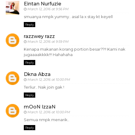
Eintan Nurfuzie
March 12, 2016 at 9:56 PM
smuanya nmpk yummy.. asal la x stay kt keyell
Reply
razzwey razz
March 12, 2016 at 9:59 PM
Kenapa makanan korang portion besar??!! Kami nak
jugaaaakkkk!!! Hahahaha
Reply
Dkna Abza
March 12, 2016 at 10:00 PM
Terliur.. Nak join gak !
Reply
mOoN IzzaN
March 12, 2016 at 10:00 PM
Semua nmpk menarik..
Reply