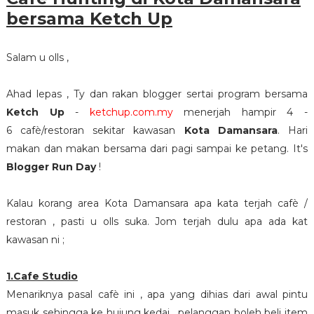
bersama Ketch Up
Salam u olls ,
Ahad lepas , Ty dan rakan blogger sertai program bersama
Ketch Up
-
ketchup.com.my
menerjah hampir 4 -
6 cafè/restoran sekitar kawasan
Kota Damansara
. Hari
makan dan makan bersama dari pagi sampai ke petang. It's
Blogger Run Day
!
Kalau korang area Kota Damansara apa kata terjah cafè /
restoran , pasti u olls suka. Jom terjah dulu apa ada kat
kawasan ni ;
1.Cafe Studio
Menariknya pasal cafè ini , apa yang dihias dari awal pintu
masuk sehingga ke hujung kedai , pelanggan boleh beli item