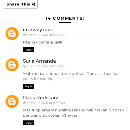
Share This
14 COMMENTS:
razzwey razz
March 11, 2016 at 9:38 AM
kita nak cantik juga!!!
Reply
Suria Amanda
March 11, 2016 at 9:38 AM
Wah menarik ni..nanti nak belikan Dania la...thanks
yanty for sharing
Reply
Daus Redscarz
March 11, 2016 at 9:47 AM
rasa supplement ni paling senang nak makan. Sbb tak
perlu air untuk telan. Chew je..
Reply