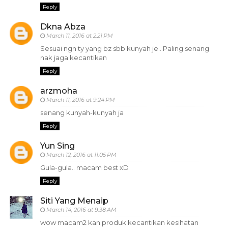
Reply
Dkna Abza
March 11, 2016 at 2:21 PM
Sesuai ngn ty yang bz sbb kunyah je.. Paling senang
nak jaga kecantikan
Reply
arzmoha
March 11, 2016 at 9:24 PM
senang kunyah-kunyah ja
Reply
Yun Sing
March 12, 2016 at 11:05 PM
Gula-gula.. macam best xD
Reply
Siti Yang Menaip
March 14, 2016 at 9:38 AM
wow macam2 kan produk kecantikan kesihatan