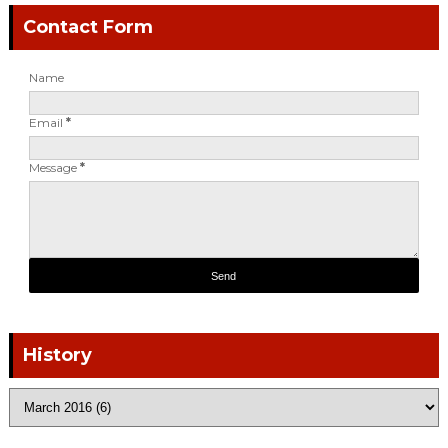
Contact Form
Name
Email
*
Message
*
History