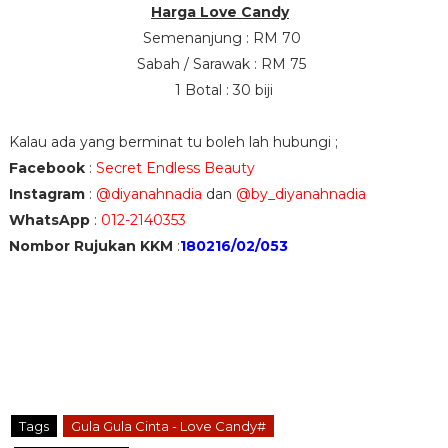
Harga Love Candy
Semenanjung : RM 70
Sabah / Sarawak : RM 75
1 Botal : 30 biji
Kalau ada yang berminat tu boleh lah hubungi ;
Facebook
:
Secret Endless Beauty
Instagram
:
@diyanahnadia
dan
@by_diyanahnadia
WhatsApp
:
012-2140353
Nombor Rujukan KKM
:
180216/02/053
Tags
Gula Gula Cinta - Love Candy#