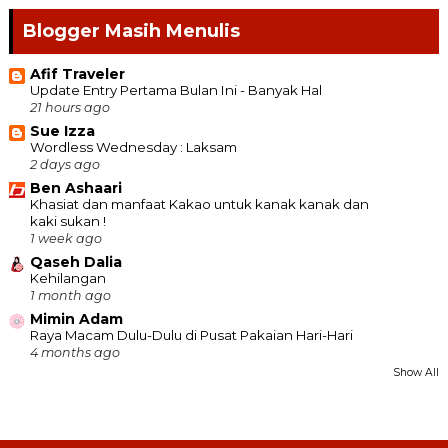
Blogger Masih Menulis
Afif Traveler
Update Entry Pertama Bulan Ini - Banyak Hal
21 hours ago
Sue Izza
Wordless Wednesday : Laksam
2 days ago
Ben Ashaari
Khasiat dan manfaat Kakao untuk kanak kanak dan
kaki sukan !
1 week ago
Qaseh Dalia
Kehilangan
1 month ago
Mimin Adam
Raya Macam Dulu-Dulu di Pusat Pakaian Hari-Hari
4 months ago
Show All