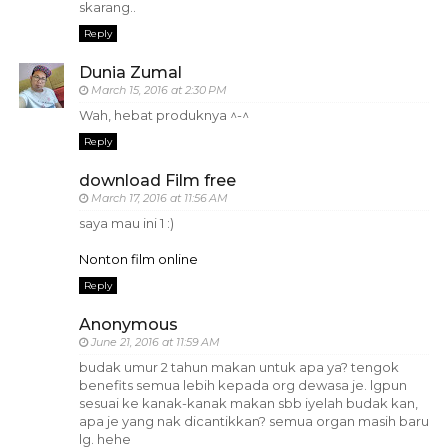
skarang..
Reply
Dunia Zumal
March 15, 2016 at 2:30 PM
Wah, hebat produknya ^-^
Reply
download Film free
March 17, 2016 at 11:56 AM
saya mau ini 1 :)
Nonton film online
Reply
Anonymous
June 21, 2016 at 11:59 AM
budak umur 2 tahun makan untuk apa ya? tengok
benefits semua lebih kepada org dewasa je. lgpun
sesuai ke kanak-kanak makan sbb iyelah budak kan,
apa je yang nak dicantikkan? semua organ masih baru
lg. hehe