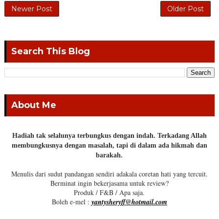
Newer Post
Older Post
Search This Blog
About Me
Hadiah tak selalunya terbungkus dengan indah. Terkadang Allah
membungkusnya dengan masalah, tapi di dalam ada hikmah dan
barakah.
Menulis dari sudut pandangan sendiri adakala coretan hati yang tercuit.
Berminat ingin bekerjasama untuk review?
Produk / F&B / Apa saja.
Boleh e-mel :
yantysheryff@hotmail.com