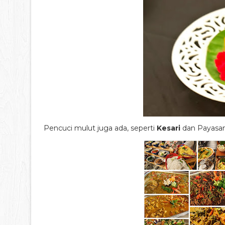
Pencuci mulut juga ada, seperti
Kesari
dan Payasa