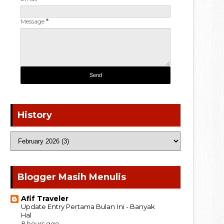
Message
*
History
Blogger Masih Menulis
Afif Traveler
Update Entry Pertama Bulan Ini - Banyak
Hal
8 hours ago