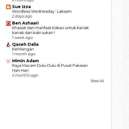
Sue Izza
Wordless Wednesday : Laksam
2 days ago
Ben Ashaari
Khasiat dan manfaat Kakao untuk kanak
kanak dan kaki sukan !
1 week ago
Qaseh Dalia
Kehilangan
1 month ago
Mimin Adam
Raya Macam Dulu-Dulu di Pusat Pakaian
Hari-Hari
4 months ago
Show All