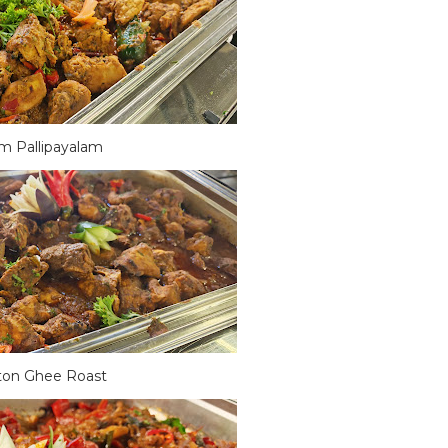
m Pallipayalam
on Ghee Roast