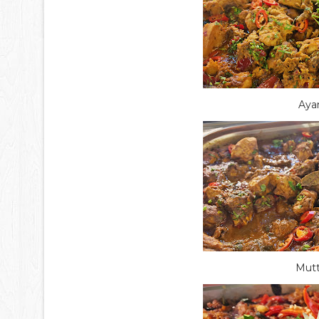
Aya
Mutt